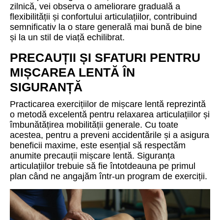
zilnică, vei observa o ameliorare graduală a
flexibilității și confortului articulațiilor, contribuind
semnificativ la o stare generală mai bună de bine
și la un stil de viață echilibrat.
PRECAUȚII ȘI SFATURI PENTRU
MIȘCAREA LENTĂ ÎN
SIGURANȚĂ
Practicarea exercițiilor de mișcare lentă reprezintă
o metodă excelentă pentru relaxarea articulațiilor și
îmbunătățirea mobilității generale. Cu toate
acestea, pentru a preveni accidentările și a asigura
beneficii maxime, este esențial să respectăm
anumite precauții mișcare lentă. Siguranța
articulațiilor trebuie să fie întotdeauna pe primul
plan când ne angajăm într-un program de exerciții.