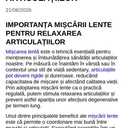
21/06/2026
IMPORTANȚA MIȘCĂRII LENTE
PENTRU RELAXAREA
ARTICULAȚIILOR
Mișcarea lentă
este o tehnică esențială pentru
menținerea și îmbunătățirea sănătății articulațiilor
noastre. Pe măsură ce înaintăm în vârstă sau în
contextul unui stil de viață sedentary,
articulațiile
pot deveni rigide
și dureroase, reducând
capacitatea de mișcare și afectând calitatea vieții.
Prin adoptarea mișcării lente ca o practică
regulată, putem stimula relaxarea articulațiilor și
preveni astfel apariția unor afecțiuni degenerative
pe termen lung.
Unul dintre principalele beneficii ale
mișcării lente
este că permite o coordonare mai bună între