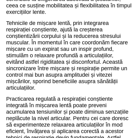
ceea ce susține mobilitatea și flexibilitatea în timpul
exercițiilor lente.
Tehnicile de mișcare lentă, prin integrarea
respirației conștiente, ajută la creșterea
conștientizării corpului și la reducerea stresului
muscular. În momentul în care coordonăm fiecare
mișcare cu un expirat sau un inspir profund,
stimulăm o relaxare profundă a articulațiilor,
evitând astfel rigiditatea și disconfortul. Această
sincronizare între mișcare și respirație permite un
control mai bun asupra amplitudei și vitezei
mișcărilor, sporind beneficiile asupra sănătății
articulațiilor.
Practicarea regulată a respirației conștiente
integrată în mișcarea lentă poate preveni
acumularea tensiunilor și poate diminua senzațiile
neplăcute la nivel articular. Pentru cei care doresc
să experimenteze relaxarea articulațiilor în mod
eficient, învățarea și aplicarea corectă a acestor
tehnici de respirație devin fundamentale. Astfel,