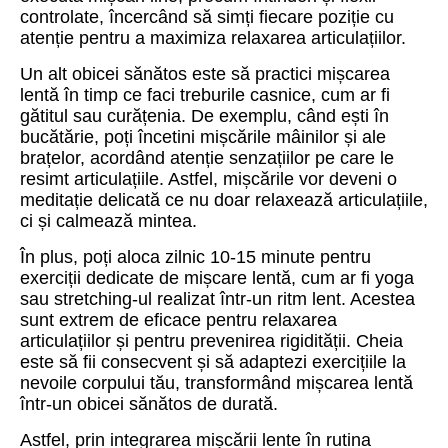
controlate, încercând să simți fiecare poziție cu
atenție pentru a maximiza relaxarea articulațiilor.
Un alt obicei sănătos este să practici mișcarea
lentă în timp ce faci treburile casnice, cum ar fi
gătitul sau curățenia. De exemplu, când ești în
bucătărie, poți încetini mișcările mâinilor și ale
brațelor, acordând atenție senzațiilor pe care le
resimt articulațiile. Astfel, mișcările vor deveni o
meditație delicată ce nu doar relaxează articulațiile,
ci și calmează mintea.
În plus, poți aloca zilnic 10-15 minute pentru
exerciții dedicate de mișcare lentă, cum ar fi yoga
sau stretching-ul realizat într-un ritm lent. Acestea
sunt extrem de eficace pentru relaxarea
articulațiilor și pentru prevenirea rigidității. Cheia
este să fii consecvent și să adaptezi exercițiile la
nevoile corpului tău, transformând mișcarea lentă
într-un obicei sănătos de durată.
Astfel, prin integrarea mișcării lente în rutina