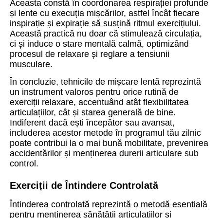
Aceasta constă în coordonarea respirației profunde
și lente cu execuția mișcărilor, astfel încât fiecare
inspirație și expirație să susțină ritmul exercițiului.
Această practică nu doar că stimulează circulația,
ci și induce o stare mentală calmă, optimizând
procesul de relaxare și reglare a tensiunii
musculare.
În concluzie, tehnicile de mișcare lentă reprezintă
un instrument valoros pentru orice rutină de
exerciții relaxare, accentuând atât flexibilitatea
articulațiilor, cât și starea generală de bine.
Indiferent dacă ești începător sau avansat,
includerea acestor metode în programul tău zilnic
poate contribui la o mai bună mobilitate, prevenirea
accidentărilor și menținerea durerii articulare sub
control.
Exerciții de Întindere Controlată
Întinderea controlată reprezintă o metodă esențială
pentru menținerea sănătății articulațiilor și