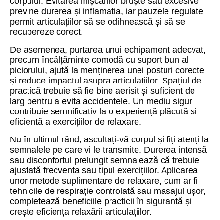
corpului. Evitarea mișcărilor bruște sau excesive
previne durerea și inflamația, iar pauzele regulate
permit articulațiilor să se odihnească și să se
recupereze corect.
De asemenea, purtarea unui echipament adecvat,
precum încălțăminte comodă cu suport bun al
piciorului, ajută la menținerea unei posturi corecte
și reduce impactul asupra articulațiilor. Spațiul de
practică trebuie să fie bine aerisit și suficient de
larg pentru a evita accidentele. Un mediu sigur
contribuie semnificativ la o experiență plăcută și
eficientă a exercițiilor de relaxare.
Nu în ultimul rând, ascultați-vă corpul și fiți atenți la
semnalele pe care vi le transmite. Durerea intensă
sau disconfortul prelungit semnalează că trebuie
ajustată frecvența sau tipul exercițiilor. Aplicarea
unor metode suplimentare de relaxare, cum ar fi
tehnicile de respirație controlată sau masajul ușor,
completează beneficiile practicii în siguranță și
crește eficiența relaxării articulațiilor.