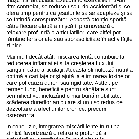
mușchi și articulații. Executând exercițiile într-un
ritm controlat, se reduce riscul de accidentări și se
oferă timp pentru ca țesuturile să se adapteze și să
se întindă corespunzător. Această atenție sporită
către fiecare etapă a mișcării promovează o
relaxare profundă a articulațiilor, care altfel pot
rămâne tensionate sau suprasolicitate în activitățile
zilnice.
Mai mult decât atât, mișcarea lentă contribuie la
reducerea inflamației și la creșterea fluxului
sanguin către articulații. Aceasta stimulează nutriția
optimă a cartilajelor și ajută la eliminarea toxinelor
care pot cauza dureri sau rigiditate. Astfel, pe
termen lung, beneficiile pentru sănătate sunt
semnificative, incluzând o mai bună mobilitate,
scăderea durerilor articulare și un risc redus de
dezvoltare a afecțiunilor cronice, precum
osteoartrita.
În concluzie, integrarea mișcării lente în rutina
zilnică favorizează o relaxare profundă a