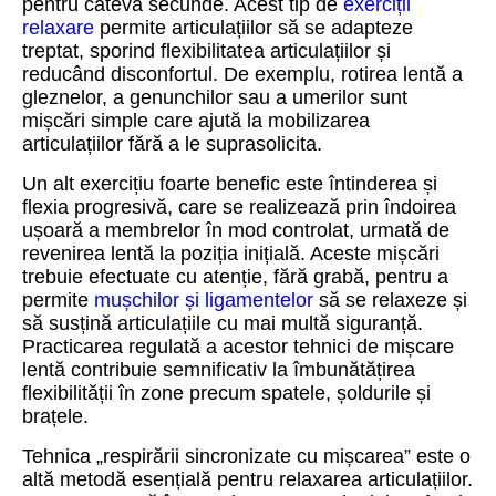
pentru câteva secunde. Acest tip de
exerciții
relaxare
permite articulațiilor să se adapteze
treptat, sporind flexibilitatea articulațiilor și
reducând disconfortul. De exemplu, rotirea lentă a
gleznelor, a genunchilor sau a umerilor sunt
mișcări simple care ajută la mobilizarea
articulațiilor fără a le suprasolicita.
Un alt exercițiu foarte benefic este întinderea și
flexia progresivă, care se realizează prin îndoirea
ușoară a membrelor în mod controlat, urmată de
revenirea lentă la poziția inițială. Aceste mișcări
trebuie efectuate cu atenție, fără grabă, pentru a
permite
mușchilor și ligamentelor
să se relaxeze și
să susțină articulațiile cu mai multă siguranță.
Practicarea regulată a acestor tehnici de mișcare
lentă contribuie semnificativ la îmbunătățirea
flexibilității în zone precum spatele, șoldurile și
brațele.
Tehnica „respirării sincronizate cu mișcarea” este o
altă metodă esențială pentru relaxarea articulațiilor.