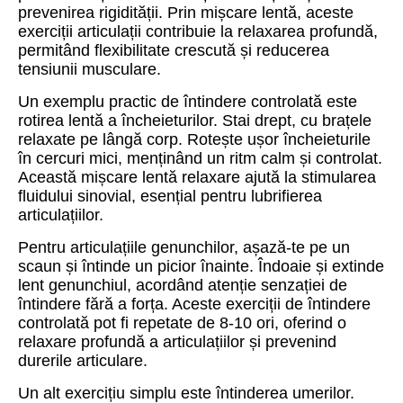
prevenirea rigidității. Prin mișcare lentă, aceste
exerciții articulații contribuie la relaxarea profundă,
permitând flexibilitate crescută și reducerea
tensiunii musculare.
Un exemplu practic de întindere controlată este
rotirea lentă a încheieturilor. Stai drept, cu brațele
relaxate pe lângă corp. Rotește ușor încheieturile
în cercuri mici, menținând un ritm calm și controlat.
Această mișcare lentă relaxare ajută la stimularea
fluidului sinovial, esențial pentru lubrifierea
articulațiilor.
Pentru articulațiile genunchilor, așază-te pe un
scaun și întinde un picior înainte. Îndoaie și extinde
lent genunchiul, acordând atenție senzației de
întindere fără a forța. Aceste exerciții de întindere
controlată pot fi repetate de 8-10 ori, oferind o
relaxare profundă a articulațiilor și prevenind
durerile articulare.
Un alt exercițiu simplu este întinderea umerilor.