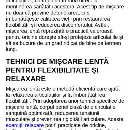
articulațiilor, contribuind în mod direct la
menținerea sănătății acestora. Acest tip de mișcare
nu doar că previne deteriorarea, ci și
îmbunătățește calitatea vieții prin restaurarea
flexibilității și reducerea disconfortului. Astfel,
mișcarea lentă reprezintă o practică valoroasă
pentru oricine dorește să-și protejeze articulațiile și
să se bucure de un grad ridicat de bine pe termen
lung.
TEHNICI DE MIȘCARE LENTĂ
PENTRU FLEXIBILITATE ȘI
RELAXARE
Mișcarea lentă este o metodă eficientă care ajută
la relaxarea articulațiilor și la îmbunătățirea
flexibilității. Prin adoptarea unor tehnici specifice de
mișcare lentă, corpul beneficiază de o circulație
sanguină optimizată, reducerea tensiunii
musculare și prevenirea rigidității articulare. Aceste
exerciții relaxare
pot fi practicate de oricine,