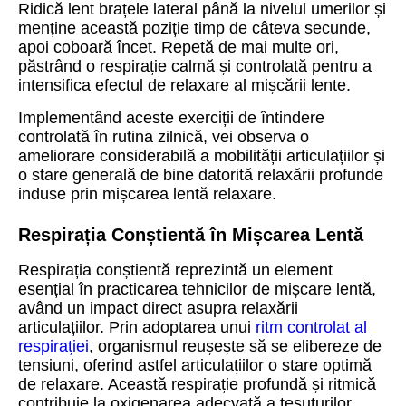
Ridică lent brațele lateral până la nivelul umerilor și
menține această poziție timp de câteva secunde,
apoi coboară încet. Repetă de mai multe ori,
păstrând o respirație calmă și controlată pentru a
intensifica efectul de relaxare al mișcării lente.
Implementând aceste exerciții de întindere
controlată în rutina zilnică, vei observa o
ameliorare considerabilă a mobilității articulațiilor și
o stare generală de bine datorită relaxării profunde
induse prin mișcarea lentă relaxare.
Respirația Conștientă în Mișcarea Lentă
Respirația conștientă reprezintă un element
esențial în practicarea tehnicilor de mișcare lentă,
având un impact direct asupra relaxării
articulațiilor. Prin adoptarea unui
ritm controlat al
respirației
, organismul reușește să se elibereze de
tensiuni, oferind astfel articulațiilor o stare optimă
de relaxare. Această respirație profundă și ritmică
contribuie la oxigenarea adecvată a țesuturilor,