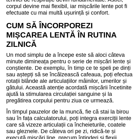
corpul devine mai flexibil, iar mișcările lente pot fi
efectuate cu mai multă ușurință și confort.
CUM SĂ ÎNCORPOREZI
MIȘCAREA LENTĂ ÎN RUTINA
ZILNICĂ
Un mod simplu de a începe este să aloci câteva
minute dimineața pentru o serie de mișcări lente și
conștiente. De exemplu, în timp ce te speli pe dinți
sau aștepți să se încălzească cafeaua, poți efectua
rotații blânde ale articulațiilor mâinilor, umerilor și
gâtului. Această atenție acordată mișcării încetinite
ajută la stimularea circulației sanguine și la
pregătirea corpului pentru ziua ce urmează.
În timpul pauzelor de la muncă, fie că stai la birou
sau în fața calculatorului, poți integra exerciții lente
care să vizeze articulații ca încheieturile, coatele
sau gleznele. De câteva ori pe zi, ridică-te și
execută mișcări line, precum întinderi și flexii