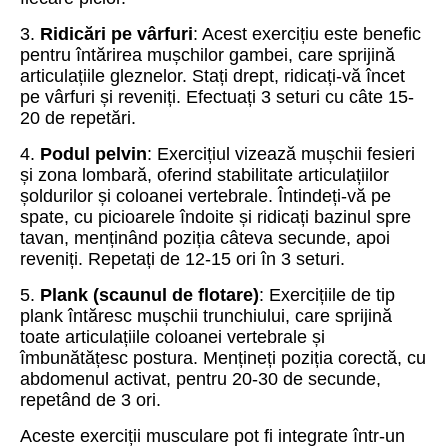
3.
Ridicări pe vârfuri
: Acest exercițiu este benefic
pentru întărirea mușchilor gambei, care sprijină
articulațiile gleznelor. Stați drept, ridicați-vă încet
pe vârfuri și reveniți. Efectuați 3 seturi cu câte 15-
20 de repetări.
4.
Podul pelvin
: Exercițiul vizează mușchii fesieri
și zona lombară, oferind stabilitate articulațiilor
șoldurilor și coloanei vertebrale. Întindeți-vă pe
spate, cu picioarele îndoite și ridicați bazinul spre
tavan, menținând poziția câteva secunde, apoi
reveniți. Repetați de 12-15 ori în 3 seturi.
5.
Plank (scaunul de flotare)
: Exercițiile de tip
plank întăresc mușchii trunchiului, care sprijină
toate articulațiile coloanei vertebrale și
îmbunătățesc postura. Mențineți poziția corectă, cu
abdomenul activat, pentru 20-30 de secunde,
repetând de 3 ori.
Aceste exerciții musculare pot fi integrate într-un