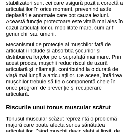
stabilizatori sunt cei care asigură poziția corectă a
articulațiilor în orice moment, prevenind astfel
deplasările anormale care pot cauza leziuni.
Această funcție protectoare este vitală mai ales în
cazul articulațiilor cu mobilitate mare, cum ar fi
genunchii sau umerii.
Mecanismul de protecție al mușchilor față de
articulații include și absorbția șocurilor și
distribuirea forțelor pe o suprafață mai mare. Prin
acest proces, mușchii reduc riscul de uzură
articulară și inflamații, contribuind la o durată de
viață mai lungă a articulațiilor. De aceea, întărirea
mușchilor trebuie să fie o componentă cheie în
orice program de prevenție și recuperare
articulară.
Riscurile unui tonus muscular scăzut
Tonusul muscular scăzut reprezintă o problemă
majoră care poate afecta serios sănătatea
articulațiilor. Când mușchii devin slabi și lipsiți de