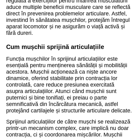
regulată a exercițiilor pentru întărirea musculaturii
aduce multiple beneficii musculare care se reflectă
direct în prevenirea problemelor articulare. Astfel,
investind în sănătatea mușchilor, protejăm întregul
aparat locomotor și ne asigurăm o viață activă și
fără dureri.
Cum mușchii sprijină articulațiile
Funcția mușchilor în sprijinul articulațiilor este
esențială pentru menținerea sănătății și mobilității
acestora. Mușchii acționează ca niște ancore
dinamice, oferind stabilitate prin contracția lor
controlată, care reduce presiunea exercitată
asupra articulațiilor. Atunci când mușchii sunt
puternici și bine tonifiați, ei preiau o parte
semnificativă din încărcătura mecanică, astfel
protejând cartilajele și structurile articulare delicate.
Sprijinul articulațiilor de către mușchi se realizează
printr-un mecanism complex, care implică nu doar
contracția, ci și coordonarea mișcărilor. Mușchii