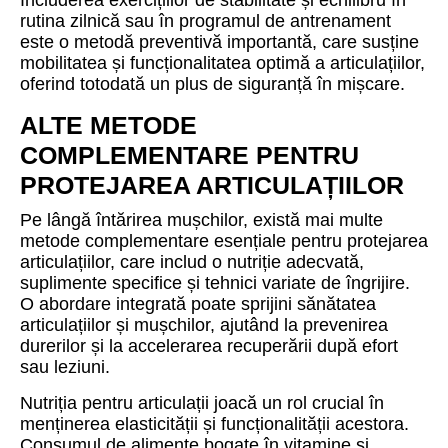
Includerea exercițiilor de stabilitate și echilibru în
rutina zilnică sau în programul de antrenament
este o metodă preventivă importantă, care susține
mobilitatea și funcționalitatea optimă a articulațiilor,
oferind totodată un plus de siguranță în mișcare.
ALTE METODE
COMPLEMENTARE PENTRU
PROTEJAREA ARTICULAȚIILOR
Pe lângă întărirea mușchilor, există mai multe
metode complementare esențiale pentru protejarea
articulațiilor, care includ o nutriție adecvată,
suplimente specifice și tehnici variate de îngrijire.
O abordare integrată poate sprijini sănătatea
articulațiilor și mușchilor, ajutând la prevenirea
durerilor și la accelerarea recuperării după efort
sau leziuni.
Nutriția pentru articulații joacă un rol crucial în
menținerea elasticității și funcționalității acestora.
Consumul de alimente bogate în vitamine și