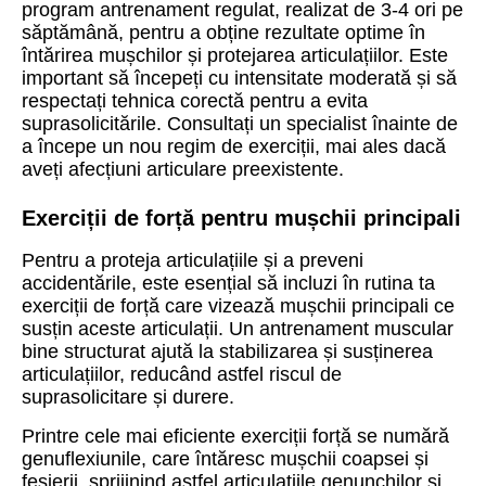
program antrenament regulat, realizat de 3-4 ori pe
săptămână, pentru a obține rezultate optime în
întărirea mușchilor și protejarea articulațiilor. Este
important să începeți cu intensitate moderată și să
respectați tehnica corectă pentru a evita
suprasolicitările. Consultați un specialist înainte de
a începe un nou regim de exerciții, mai ales dacă
aveți afecțiuni articulare preexistente.
Exerciții de forță pentru mușchii principali
Pentru a proteja articulațiile și a preveni
accidentările, este esențial să incluzi în rutina ta
exerciții de forță care vizează mușchii principali ce
susțin aceste articulații. Un antrenament muscular
bine structurat ajută la stabilizarea și susținerea
articulațiilor, reducând astfel riscul de
suprasolicitare și durere.
Printre cele mai eficiente exerciții forță se numără
genuflexiunile, care întăresc mușchii coapsei și
fesierii, sprijinind astfel articulațiile genunchilor și