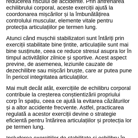
reducerea riscului de accidente. Prin antrenarea
echilibrului corporal, aceste exerciții ajută la
coordonarea mișcărilor și la îmbunătățirea
controlului muscular, elemente vitale pentru
protecția articulațiilor pe termen lung.
Atunci când mușchii stabilizatori sunt întăriți prin
exerciții stabilitate bine țintite, articulațiile sunt mai
bine susținute, ceea ce reduce stresul asupra lor în
timpul activităților zilnice și sportive. Acest aspect
previne, de asemenea, leziunile cauzate de
dezechilibre sau mișcări bruște, care ar putea pune
în pericol integritatea articulațiilor.
Mai mult decât atât, exercițiile de echilibru corporal
contribuie la creșterea conștientizării propriului
corp în spațiu, ceea ce ajută la evitarea căzăturilor
și a altor accidente frecvente. Astfel, practicarea
regulată a acestor exerciții devine o strategie
eficientă pentru întărirea articulațiilor și protecția lor
pe termen lung.