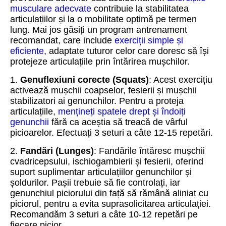
musculare adecvate
contribuie la stabilitatea
articulațiilor și la o mobilitate optimă pe termen
lung. Mai jos găsiți un program antrenament
recomandat, care include
exerciții simple și
eficiente
, adaptate tuturor celor care doresc să își
protejeze articulațiile prin întărirea mușchilor.
1.
Genuflexiuni corecte (Squats)
: Acest exercițiu
activează mușchii coapselor, fesierii și mușchii
stabilizatori ai genunchilor. Pentru a proteja
articulațiile,
mențineți spatele drept și îndoiți
genunchii
fără ca aceștia să treacă de vârful
picioarelor. Efectuați 3 seturi a câte 12-15 repetări.
2.
Fandări (Lunges)
: Fandările întăresc mușchii
cvadricepsului, ischiogambierii și fesierii, oferind
suport suplimentar articulațiilor genunchilor și
șoldurilor. Pașii trebuie să fie controlați, iar
genunchiul piciorului din față să rămână aliniat cu
piciorul, pentru a evita suprasolicitarea articulației.
Recomandăm 3 seturi a câte 10-12 repetări pe
fiecare picior.