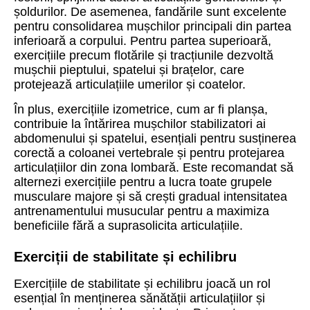
șoldurilor. De asemenea, fandările sunt excelente
pentru consolidarea mușchilor principali din partea
inferioară a corpului. Pentru partea superioară,
exercițiile precum flotările și tracțiunile dezvoltă
mușchii pieptului, spatelui și brațelor, care
protejează articulațiile umerilor și coatelor.
În plus, exercițiile izometrice, cum ar fi planșa,
contribuie la întărirea mușchilor stabilizatori ai
abdomenului și spatelui, esențiali pentru susținerea
corectă a coloanei vertebrale și pentru protejarea
articulațiilor din zona lombară. Este recomandat să
alternezi exercițiile pentru a lucra toate grupele
musculare majore și să crești gradual intensitatea
antrenamentului musucular pentru a maximiza
beneficiile fără a suprasolicita articulațiile.
Exerciții de stabilitate și echilibru
Exercițiile de stabilitate și echilibru joacă un rol
esențial în menținerea sănătății articulațiilor și