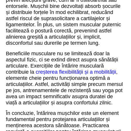
previn afecțiuni grave, cum ar fi osteoartrita sau
entorsele. Mușchii bine dezvoltați absorb șocurile
și distribuie forțele în mod echilibrat, reducând
astfel riscul de suprasolicitare a cartilajelor și
ligamentelor. În plus, un sistem muscular puternic
facilitează o postură corectă, prevenind astfel
alinierea greșită a articulațiilor și, implicit,
disconfortul sau durerile pe termen lung.
Beneficiile musculare nu se limitează doar la
aspectul fizic, ci se extind direct asupra sănătății
articulare. Exercițiile de întărire musculară
contribuie la
creșterea flexibilității și a mobilității
,
elemente cheie pentru funcționarea optimă a
articulațiilor. Astfel, activități simple precum mersul
pe jos, antrenamentele de rezistență sau yoga pot
avea un impact semnificativ asupra duratei de
viață a articulațiilor și asupra confortului zilnic.
În concluzie, întărirea mușchilor este un element
fundamental pentru protejarea articulațiilor și
menținerea acestora sănătoase. Practicarea