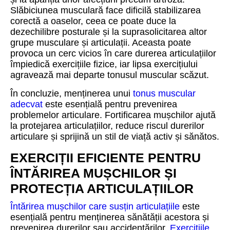
Slăbiciunea musculară face dificilă stabilizarea
corectă a oaselor, ceea ce poate duce la
dezechilibre posturale și la suprasolicitarea altor
grupe musculare și articulații. Aceasta poate
provoca un cerc vicios în care durerea articulațiilor
împiedică exercițiile fizice, iar lipsa exercițiului
agravează mai departe tonusul muscular scăzut.
În concluzie, menținerea unui
tonus muscular
adecvat
este esențială pentru prevenirea
problemelor articulare. Fortificarea mușchilor ajută
la protejarea articulațiilor, reduce riscul durerilor
articulare și sprijină un stil de viață activ și sănătos.
EXERCIȚII EFICIENTE PENTRU
ÎNTĂRIREA MUȘCHILOR ȘI
PROTECȚIA ARTICULAȚIILOR
Întărirea mușchilor care susțin articulațiile
este
esențială pentru menținerea sănătății acestora și
prevenirea durerilor sau accidentărilor.
Exercițiile