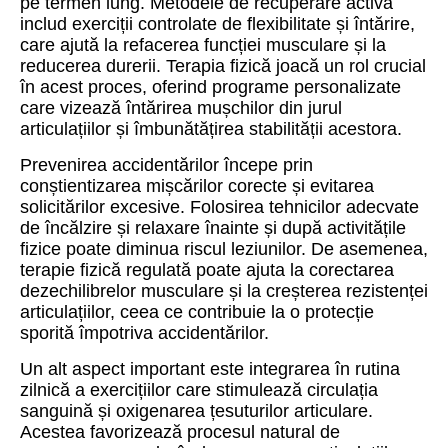
pe termen lung. Metodele de recuperare activă
includ exerciții controlate de flexibilitate și întărire,
care ajută la refacerea funcției musculare și la
reducerea durerii. Terapia fizică joacă un rol crucial
în acest proces, oferind programe personalizate
care vizează întărirea mușchilor din jurul
articulațiilor și îmbunătățirea stabilității acestora.
Prevenirea accidentărilor începe prin
conștientizarea mișcărilor corecte și evitarea
solicitărilor excesive. Folosirea tehnicilor adecvate
de încălzire și relaxare înainte și după activitățile
fizice poate diminua riscul leziunilor. De asemenea,
terapie fizică regulată poate ajuta la corectarea
dezechilibrelor musculare și la creșterea rezistenței
articulațiilor, ceea ce contribuie la o protecție
sporită împotriva accidentărilor.
Un alt aspect important este integrarea în rutina
zilnică a exercițiilor care stimulează circulația
sanguină și oxigenarea țesuturilor articulare.
Acestea favorizează procesul natural de