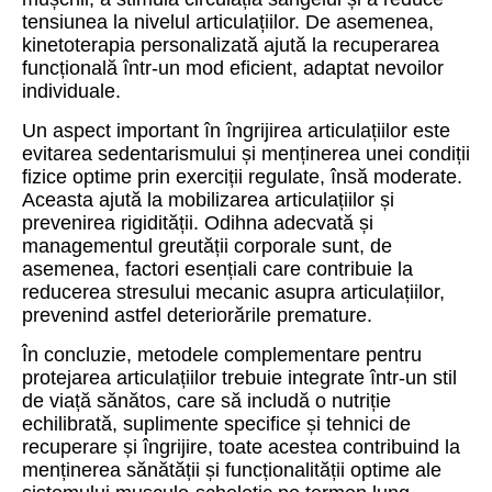
tensiunea la nivelul articulațiilor. De asemenea,
kinetoterapia personalizată ajută la recuperarea
funcțională într-un mod eficient, adaptat nevoilor
individuale.
Un aspect important în îngrijirea articulațiilor este
evitarea sedentarismului și menținerea unei condiții
fizice optime prin exerciții regulate, însă moderate.
Aceasta ajută la mobilizarea articulațiilor și
prevenirea rigidității. Odihna adecvată și
managementul greutății corporale sunt, de
asemenea, factori esențiali care contribuie la
reducerea stresului mecanic asupra articulațiilor,
prevenind astfel deteriorările premature.
În concluzie, metodele complementare pentru
protejarea articulațiilor trebuie integrate într-un stil
de viață sănătos, care să includă o nutriție
echilibrată, suplimente specifice și tehnici de
recuperare și îngrijire, toate acestea contribuind la
menținerea sănătății și funcționalității optime ale