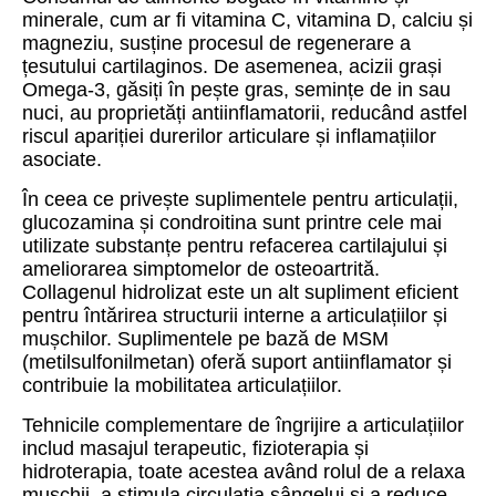
minerale, cum ar fi vitamina C, vitamina D, calciu și
magneziu, susține procesul de regenerare a
țesutului cartilaginos. De asemenea, acizii grași
Omega-3, găsiți în pește gras, semințe de in sau
nuci, au proprietăți antiinflamatorii, reducând astfel
riscul apariției durerilor articulare și inflamațiilor
asociate.
În ceea ce privește suplimentele pentru articulații,
glucozamina și condroitina sunt printre cele mai
utilizate substanțe pentru refacerea cartilajului și
ameliorarea simptomelor de osteoartrită.
Collagenul hidrolizat este un alt supliment eficient
pentru întărirea structurii interne a articulațiilor și
mușchilor. Suplimentele pe bază de MSM
(metilsulfonilmetan) oferă suport antiinflamator și
contribuie la mobilitatea articulațiilor.
Tehnicile complementare de îngrijire a articulațiilor
includ masajul terapeutic, fizioterapia și
hidroterapia, toate acestea având rolul de a relaxa
mușchii, a stimula circulația sângelui și a reduce