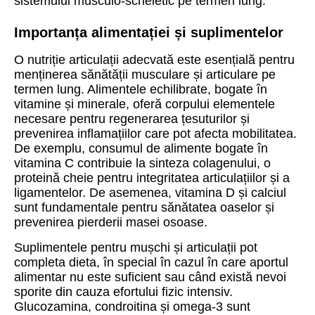
sistemului musculo-scheletic pe termen lung.
Importanța alimentației și suplimentelor
O nutriție articulații adecvată este esențială pentru
menținerea sănătății musculare și articulare pe
termen lung. Alimentele echilibrate, bogate în
vitamine și minerale, oferă corpului elementele
necesare pentru regenerarea țesuturilor și
prevenirea inflamațiilor care pot afecta mobilitatea.
De exemplu, consumul de alimente bogate în
vitamina C contribuie la sinteza colagenului, o
proteină cheie pentru integritatea articulațiilor și a
ligamentelor. De asemenea, vitamina D și calciul
sunt fundamentale pentru sănătatea oaselor și
prevenirea pierderii masei osoase.
Suplimentele pentru mușchi și articulații pot
completa dieta, în special în cazul în care aportul
alimentar nu este suficient sau când există nevoi
sporite din cauza efortului fizic intensiv.
Glucozamina, condroitina și omega-3 sunt