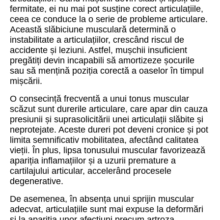
fermitate, ei nu mai pot susține corect articulațiile,
ceea ce conduce la o serie de probleme articulare.
Această slăbiciune musculară determină o
instabilitate a articulațiilor, crescând riscul de
accidente și leziuni. Astfel, mușchii insuficient
pregătiți devin incapabili să amortizeze șocurile
sau să mențină poziția corectă a oaselor în timpul
mișcării.
O consecință frecventă a unui tonus muscular
scăzut sunt durerile articulare, care apar din cauza
presiunii și suprasolicitării unei articulații slăbite și
neprotejate. Aceste dureri pot deveni cronice și pot
limita semnificativ mobilitatea, afectând calitatea
vieții. În plus, lipsa tonusului muscular favorizează
apariția inflamațiilor și a uzurii premature a
cartilajului articular, accelerând procesele
degenerative.
De asemenea, în absența unui sprijin muscular
adecvat, articulațiile sunt mai expuse la deformări
și la apariția unor afecțiuni precum artroza.