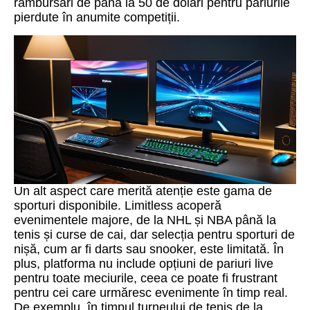
rambursări de până la 50 de dolari pentru pariurile
pierdute în anumite competiții.
Un alt aspect care merită atenție este gama de
sporturi disponibile. Limitless acoperă
evenimentele majore, de la NHL și NBA până la
tenis și curse de cai, dar selecția pentru sporturi de
nișă, cum ar fi darts sau snooker, este limitată. În
plus, platforma nu include opțiuni de pariuri live
pentru toate meciurile, ceea ce poate fi frustrant
pentru cei care urmăresc evenimente în timp real.
De exemplu, în timpul turneului de tenis de la