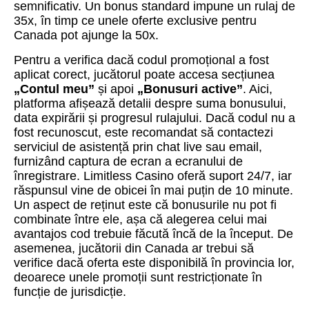
semnificativ. Un bonus standard impune un rulaj de
35x, în timp ce unele oferte exclusive pentru
Canada pot ajunge la 50x.
Pentru a verifica dacă codul promoțional a fost
aplicat corect, jucătorul poate accesa secțiunea
„Contul meu”
și apoi
„Bonusuri active”
. Aici,
platforma afișează detalii despre suma bonusului,
data expirării și progresul rulajului. Dacă codul nu a
fost recunoscut, este recomandat să contactezi
serviciul de asistență prin chat live sau email,
furnizând captura de ecran a ecranului de
înregistrare. Limitless Casino oferă suport 24/7, iar
răspunsul vine de obicei în mai puțin de 10 minute.
Un aspect de reținut este că bonusurile nu pot fi
combinate între ele, așa că alegerea celui mai
avantajos cod trebuie făcută încă de la început. De
asemenea, jucătorii din Canada ar trebui să
verifice dacă oferta este disponibilă în provincia lor,
deoarece unele promoții sunt restricționate în
funcție de jurisdicție.