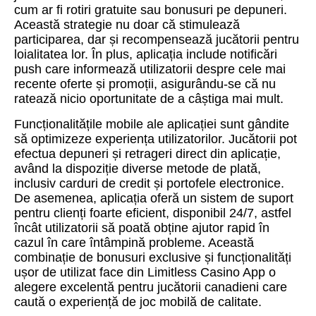
cum ar fi rotiri gratuite sau bonusuri pe depuneri.
Această strategie nu doar că stimulează
participarea, dar și recompensează jucătorii pentru
loialitatea lor. În plus, aplicația include notificări
push care informează utilizatorii despre cele mai
recente oferte și promoții, asigurându-se că nu
ratează nicio oportunitate de a câștiga mai mult.
Funcționalitățile mobile ale aplicației sunt gândite
să optimizeze experiența utilizatorilor. Jucătorii pot
efectua depuneri și retrageri direct din aplicație,
având la dispoziție diverse metode de plată,
inclusiv carduri de credit și portofele electronice.
De asemenea, aplicația oferă un sistem de suport
pentru clienți foarte eficient, disponibil 24/7, astfel
încât utilizatorii să poată obține ajutor rapid în
cazul în care întâmpină probleme. Această
combinație de bonusuri exclusive și funcționalități
ușor de utilizat face din Limitless Casino App o
alegere excelentă pentru jucătorii canadieni care
caută o experiență de joc mobilă de calitate.