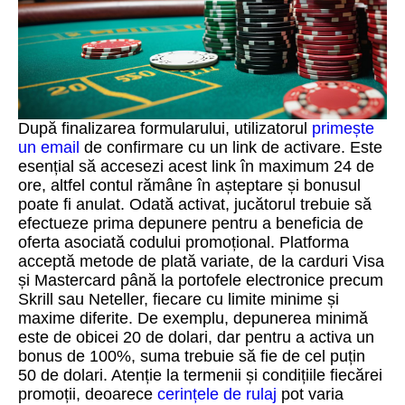
După finalizarea formularului, utilizatorul
primește
un email
de confirmare cu un link de activare. Este
esențial să accesezi acest link în maximum 24 de
ore, altfel contul rămâne în așteptare și bonusul
poate fi anulat. Odată activat, jucătorul trebuie să
efectueze prima depunere pentru a beneficia de
oferta asociată codului promoțional. Platforma
acceptă metode de plată variate, de la carduri Visa
și Mastercard până la portofele electronice precum
Skrill sau Neteller, fiecare cu limite minime și
maxime diferite. De exemplu, depunerea minimă
este de obicei 20 de dolari, dar pentru a activa un
bonus de 100%, suma trebuie să fie de cel puțin
50 de dolari. Atenție la termenii și condițiile fiecărei
promoții, deoarece
cerințele de rulaj
pot varia