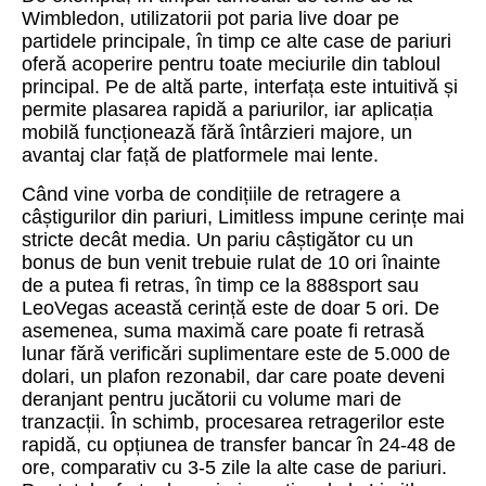
Wimbledon, utilizatorii pot paria live doar pe
partidele principale, în timp ce alte case de pariuri
oferă acoperire pentru toate meciurile din tabloul
principal. Pe de altă parte, interfața este intuitivă și
permite plasarea rapidă a pariurilor, iar aplicația
mobilă funcționează fără întârzieri majore, un
avantaj clar față de platformele mai lente.
Când vine vorba de condițiile de retragere a
câștigurilor din pariuri, Limitless impune cerințe mai
stricte decât media. Un pariu câștigător cu un
bonus de bun venit trebuie rulat de 10 ori înainte
de a putea fi retras, în timp ce la 888sport sau
LeoVegas această cerință este de doar 5 ori. De
asemenea, suma maximă care poate fi retrasă
lunar fără verificări suplimentare este de 5.000 de
dolari, un plafon rezonabil, dar care poate deveni
deranjant pentru jucătorii cu volume mari de
tranzacții. În schimb, procesarea retragerilor este
rapidă, cu opțiunea de transfer bancar în 24-48 de
ore, comparativ cu 3-5 zile la alte case de pariuri.