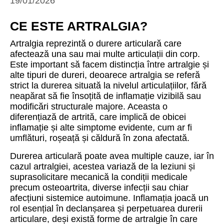
19/01/2026
CE ESTE ARTRALGIA?
Artralgia reprezintă o durere articulară care
afectează una sau mai multe articulații din corp.
Este important să facem distincția între artralgie și
alte tipuri de dureri, deoarece artralgia se referă
strict la durerea situată la nivelul articulațiilor, fără
neapărat să fie însoțită de inflamație vizibilă sau
modificări structurale majore. Aceasta o
diferențiază de artrită, care implică de obicei
inflamație și alte simptome evidente, cum ar fi
umflături, roșeață și căldură în zona afectată.
Durerea articulară poate avea multiple cauze, iar în
cazul artralgiei, acestea variază de la leziuni și
suprasolicitare mecanică la condiții medicale
precum osteoartrita, diverse infecții sau chiar
afecțiuni sistemice autoimune. Inflamația joacă un
rol esențial în declanșarea și perpetuarea durerii
articulare, deși există forme de artralgie în care