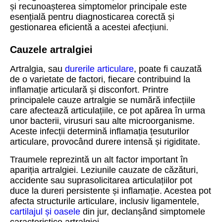
și recunoașterea simptomelor principale este
esențială pentru diagnosticarea corectă și
gestionarea eficientă a acestei afecțiuni.
Cauzele artralgiei
Artralgia, sau
durerile articulare
, poate fi cauzată
de o varietate de factori, fiecare contribuind la
inflamație articulară și disconfort. Printre
principalele cauze artralgie se numără infecțiile
care afectează articulațiile, ce pot apărea în urma
unor bacterii, virusuri sau alte microorganisme.
Aceste infecții determină inflamația țesuturilor
articulare, provocând durere intensă și rigiditate.
Traumele reprezintă un alt factor important în
apariția artralgiei. Leziunile cauzate de căzături,
accidente sau suprasolicitarea articulațiilor pot
duce la dureri persistente și inflamație. Acestea pot
afecta structurile articulare, inclusiv ligamentele,
cartilajul și oasele
din jur, declanșând simptomele