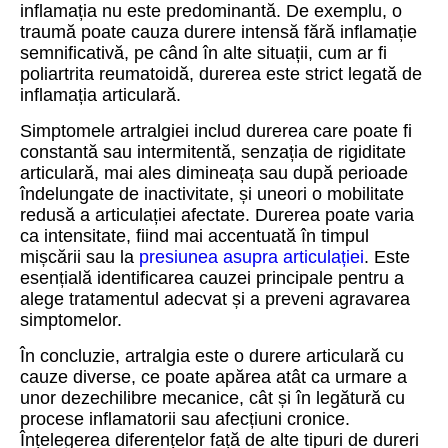
inflamația nu este predominantă. De exemplu, o
traumă poate cauza durere intensă fără inflamație
semnificativă, pe când în alte situații, cum ar fi
poliartrita reumatoidă, durerea este strict legată de
inflamația articulară.
Simptomele artralgiei includ durerea care poate fi
constantă sau intermitentă, senzația de rigiditate
articulară, mai ales dimineața sau după perioade
îndelungate de inactivitate, și uneori o mobilitate
redusă a articulației afectate. Durerea poate varia
ca intensitate, fiind mai accentuată în timpul
mișcării sau la
presiunea asupra articulației
. Este
esențială identificarea cauzei principale pentru a
alege tratamentul adecvat și a preveni agravarea
simptomelor.
În concluzie, artralgia este o durere articulară cu
cauze diverse, ce poate apărea atât ca urmare a
unor dezechilibre mecanice, cât și în legătură cu
procese inflamatorii sau afecțiuni cronice.
Înțelegerea diferențelor față de alte tipuri de dureri