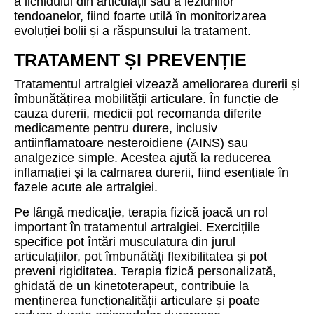
a lichidului din articulații sau a leziunilor
tendoanelor, fiind foarte utilă în monitorizarea
evoluției bolii și a răspunsului la tratament.
TRATAMENT ȘI PREVENȚIE
Tratamentul artralgiei vizează ameliorarea durerii și
îmbunătățirea mobilității articulare. În funcție de
cauza durerii, medicii pot recomanda diferite
medicamente pentru durere, inclusiv
antiinflamatoare nesteroidiene (AINS) sau
analgezice simple. Acestea ajută la reducerea
inflamației și la calmarea durerii, fiind esențiale în
fazele acute ale artralgiei.
Pe lângă medicație, terapia fizică joacă un rol
important în tratamentul artralgiei. Exercițiile
specifice pot întări musculatura din jurul
articulațiilor, pot îmbunătăți flexibilitatea și pot
preveni rigiditatea. Terapia fizică personalizată,
ghidată de un kinetoterapeut, contribuie la
menținerea funcționalității articulare și poate