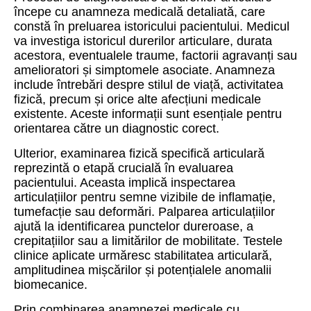
începe cu anamneza medicală detaliată, care
constă în preluarea istoricului pacientului. Medicul
va investiga istoricul durerilor articulare, durata
acestora, eventualele traume, factorii agravanți sau
amelioratori și simptomele asociate. Anamneza
include întrebări despre stilul de viață, activitatea
fizică, precum și orice alte afecțiuni medicale
existente. Aceste informații sunt esențiale pentru
orientarea către un diagnostic corect.
Ulterior, examinarea fizică specifică articulară
reprezintă o etapă crucială în evaluarea
pacientului. Aceasta implică inspectarea
articulațiilor pentru semne vizibile de inflamație,
tumefacție sau deformări. Palparea articulațiilor
ajută la identificarea punctelor dureroase, a
crepitațiilor sau a limitărilor de mobilitate. Testele
clinice aplicate urmăresc stabilitatea articulară,
amplitudinea mișcărilor și potențialele anomalii
biomecanice.
Prin combinarea anamnezei medicale cu