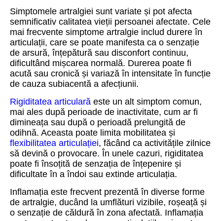
Simptomele artralgiei sunt variate și pot afecta
semnificativ calitatea vieții persoanei afectate. Cele
mai frecvente simptome artralgie includ durere în
articulații, care se poate manifesta ca o senzație
de arsură, înțepătură sau disconfort continuu,
dificultând mișcarea normală. Durerea poate fi
acută sau cronică și variază în intensitate în funcție
de cauza subiacentă a afecțiunii.
Rigiditatea articulară
este un alt simptom comun,
mai ales după perioade de inactivitate, cum ar fi
dimineața sau după o perioadă prelungită de
odihnă. Aceasta poate limita mobilitatea și
flexibilitatea articulației
, făcând ca activitățile zilnice
să devină o provocare. În unele cazuri, rigiditatea
poate fi însoțită de senzația de înțepenire și
dificultate în a îndoi sau extinde articulația.
Inflamația este frecvent prezentă în diverse forme
de artralgie, ducând la umflături vizibile, roșeață și
o senzație de căldură în zona afectată. Inflamația