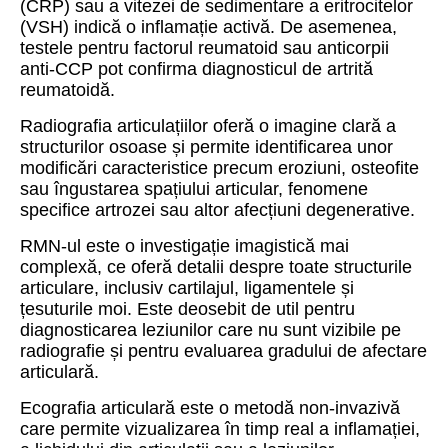
(CRP) sau a vitezei de sedimentare a eritrocitelor
(VSH) indică o inflamație activă. De asemenea,
testele pentru factorul reumatoid sau anticorpii
anti-CCP pot confirma diagnosticul de artrită
reumatoidă.
Radiografia articulațiilor oferă o imagine clară a
structurilor osoase și permite identificarea unor
modificări caracteristice precum eroziuni, osteofite
sau îngustarea spațiului articular, fenomene
specifice artrozei sau altor afecțiuni degenerative.
RMN-ul este o investigație imagistică mai
complexă, ce oferă detalii despre toate structurile
articulare, inclusiv cartilajul, ligamentele și
țesuturile moi. Este deosebit de util pentru
diagnosticarea leziunilor care nu sunt vizibile pe
radiografie și pentru evaluarea gradului de afectare
articulară.
Ecografia articulară este o metodă non-invazivă
care permite vizualizarea în timp real a inflamației,