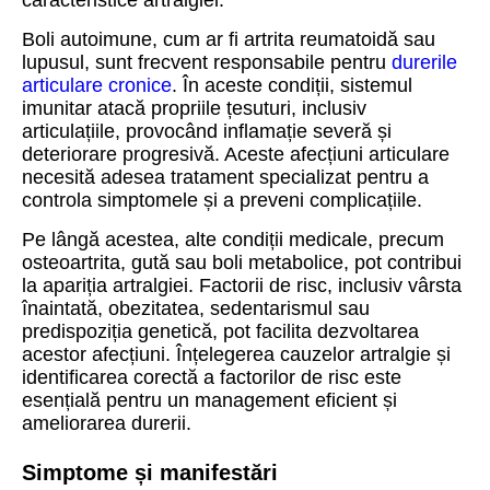
caracteristice artralgiei.
Boli autoimune, cum ar fi artrita reumatoidă sau
lupusul, sunt frecvent responsabile pentru
durerile
articulare cronice
. În aceste condiții, sistemul
imunitar atacă propriile țesuturi, inclusiv
articulațiile, provocând inflamație severă și
deteriorare progresivă. Aceste afecțiuni articulare
necesită adesea tratament specializat pentru a
controla simptomele și a preveni complicațiile.
Pe lângă acestea, alte condiții medicale, precum
osteoartrita, gută sau boli metabolice, pot contribui
la apariția artralgiei. Factorii de risc, inclusiv vârsta
înaintată, obezitatea, sedentarismul sau
predispoziția genetică, pot facilita dezvoltarea
acestor afecțiuni. Înțelegerea cauzelor artralgie și
identificarea corectă a factorilor de risc este
esențială pentru un management eficient și
ameliorarea durerii.
Simptome și manifestări