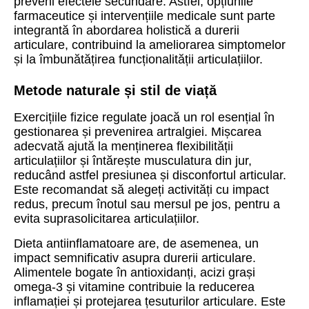
preveni efectele secundare. Astfel, opțiunile
farmaceutice și intervențiile medicale sunt parte
integrantă în abordarea holistică a durerii
articulare, contribuind la ameliorarea simptomelor
și la îmbunătățirea funcționalității articulațiilor.
Metode naturale și stil de viață
Exercițiile fizice regulate joacă un rol esențial în
gestionarea și prevenirea artralgiei. Mișcarea
adecvată ajută la menținerea flexibilității
articulațiilor și întărește musculatura din jur,
reducând astfel presiunea și disconfortul articular.
Este recomandat să alegeți activități cu impact
redus, precum înotul sau mersul pe jos, pentru a
evita suprasolicitarea articulațiilor.
Dieta antiinflamatoare are, de asemenea, un
impact semnificativ asupra durerii articulare.
Alimentele bogate în antioxidanți, acizi grași
omega-3 și vitamine contribuie la reducerea
inflamației și protejarea țesuturilor articulare. Este