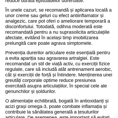
reduce durata episoadelor dureroase.
În unele cazuri, se recomandă și aplicarea locală a
unor creme sau geluri cu efect antiinflamator și
analgezic, care pot oferi o ameliorare temporară a
disconfortului. Totodată, odihna moderată este
recomandată pentru a nu suprasolicita articulațiile
afectate, evitând în același timp imobilizarea
prelungită care poate agrava simptomele.
Prevenția durerilor articulare este esențială pentru
a evita apariția sau agravarea artralgiei. Este
recomandat un stil de viață activ, cu exerciții fizice
regulate, care să includă atât antrenament aerobic,
cât și exerciții de forță și întindere. Menținerea unei
greutăți corporale optime reduce presiunea
exercitată asupra articulațiilor, în special cele ale
genunchilor și șoldurilor.
O alimentație echilibrată, bogată în antioxidanți și
acizi grași omega-3, poate combate inflamația și
contribuie la sănătatea generală a țesuturilor
articulare. De asemenea, este important să evitați