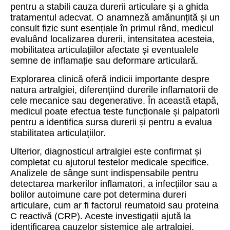
pentru a stabili cauza durerii articulare și a ghida
tratamentul adecvat. O anamneză amănunțită și un
consult fizic sunt esențiale în primul rând, medicul
evaluând localizarea durerii, intensitatea acesteia,
mobilitatea articulațiilor afectate și eventualele
semne de inflamație sau deformare articulară.
Explorarea clinică oferă indicii importante despre
natura artralgiei, diferențiind durerile inflamatorii de
cele mecanice sau degenerative. În această etapă,
medicul poate efectua teste funcționale și palpatorii
pentru a identifica sursa durerii și pentru a evalua
stabilitatea articulațiilor.
Ulterior, diagnosticul artralgiei este confirmat și
completat cu ajutorul testelor medicale specifice.
Analizele de sânge sunt indispensabile pentru
detectarea markerilor inflamatori, a infecțiilor sau a
bolilor autoimune care pot determina dureri
articulare, cum ar fi factorul reumatoid sau proteina
C reactivă (CRP). Aceste investigații ajută la
identificarea cauzelor sistemice ale artralgiei.