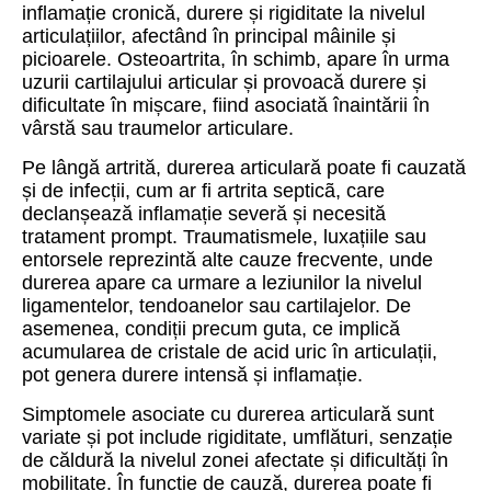
inflamație cronică, durere și rigiditate la nivelul
articulațiilor, afectând în principal mâinile și
picioarele. Osteoartrita, în schimb, apare în urma
uzurii cartilajului articular și provoacă durere și
dificultate în mișcare, fiind asociată înaintării în
vârstă sau traumelor articulare.
Pe lângă artrită, durerea articulară poate fi cauzată
și de infecții, cum ar fi artrita septicã, care
declanșează inflamație severă și necesită
tratament prompt. Traumatismele, luxațiile sau
entorsele reprezintă alte cauze frecvente, unde
durerea apare ca urmare a leziunilor la nivelul
ligamentelor, tendoanelor sau cartilajelor. De
asemenea, condiții precum guta, ce implică
acumularea de cristale de acid uric în articulații,
pot genera durere intensă și inflamație.
Simptomele asociate cu durerea articulară sunt
variate și pot include rigiditate, umflături, senzație
de căldură la nivelul zonei afectate și dificultăți în
mobilitate. În funcție de cauză, durerea poate fi