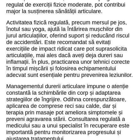
regulat de exerciții fizice moderate, pot contribui
major la susținerea sănătății articulare.
Activitatea fizică regulată, precum mersul pe jos,
înotul sau yoga, ajută la întărirea mușchilor din
jurul articulațiilor, oferind suport și reducând riscul
de accidentări. Este recomandat să evitați
exercițiile de impact ridicat care pot suprasolicita
articulațiile, mai ales dacă aveți deja dureri sau
inflamații. În plus, practicarea unor tehnici corecte
în timpul mișcării și folosirea echipamentului
adecvat sunt esențiale pentru prevenirea leziunilor.
Managementul durerii articulare impune o atenție
constantă la schimbările din corp și adaptarea
strategiilor de îngrijire. Odihna corespunzătoare,
aplicarea de comprese reci sau calde, dar și
terapia prin masaje pot ameliora simptomele și
preveni agravarea stării. Consultarea regulată a
medicului sau a unui specialist în recuperare este
importantă pentru monitorizarea progresului și
ajustarea tratamentului.