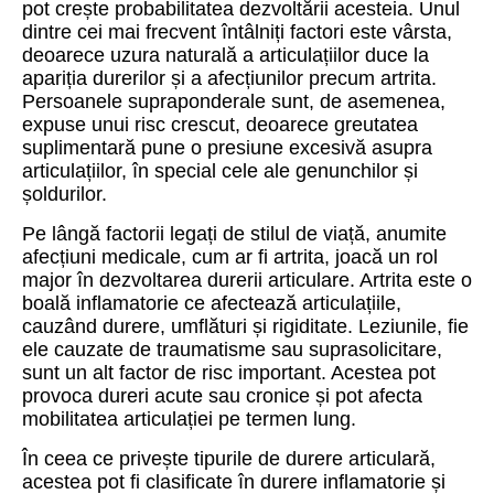
pot crește probabilitatea dezvoltării acesteia. Unul
dintre cei mai frecvent întâlniți factori este vârsta,
deoarece uzura naturală a articulațiilor duce la
apariția durerilor și a afecțiunilor precum artrita.
Persoanele supraponderale sunt, de asemenea,
expuse unui risc crescut, deoarece greutatea
suplimentară pune o presiune excesivă asupra
articulațiilor, în special cele ale genunchilor și
șoldurilor.
Pe lângă factorii legați de stilul de viață, anumite
afecțiuni medicale, cum ar fi artrita, joacă un rol
major în dezvoltarea durerii articulare. Artrita este o
boală inflamatorie ce afectează articulațiile,
cauzând durere, umflături și rigiditate. Leziunile, fie
ele cauzate de traumatisme sau suprasolicitare,
sunt un alt factor de risc important. Acestea pot
provoca dureri acute sau cronice și pot afecta
mobilitatea articulației pe termen lung.
În ceea ce privește tipurile de durere articulară,
acestea pot fi clasificate în durere inflamatorie și