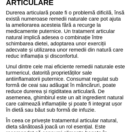
ARTICULARE
Durerea articulară poate fi o problemă dificilă, însă
există numeroase remedii naturale care pot ajuta
la ameliorarea acesteia fără a recurge la
medicamente puternice. Un tratament articular
natural implică adesea o combinație între
schimbarea dietei, adoptarea unor exerciții
adecvate și utilizarea unor remedii din natură care
reduc inflamația și disconfortul.
Unul dintre cele mai eficiente remedii naturale este
turmericul, datorită proprietăților sale
antiinflamatorii puternice. Consumat regulat sub
formă de ceai sau adăugat în mâncăruri, poate
reduce durerea și rigiditatea articulară. De
asemenea, ghimbirul este un alt ingredient natural
care calmează inflamațiile și poate fi integrat ușor
în dietă sau băut sub formă de infuzie.
În ceea ce privește tratamentul articular natural,
dieta sănătoasă joacă un rol esențial. Este