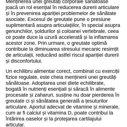
Menținerea unei greutăți corporale sănătoase
joacă un rol esențial în reducerea durerii articulare
și în prevenirea apariției problemelor de sănătate
asociate. Excesul de greutate pune o presiune
suplimentară asupra articulațiilor, în special asupra
genunchilor, șoldurilor și coloanei vertebrale, ceea
ce poate duce la uzură accelerată și la inflamarea
acestor zone. Prin urmare, o greutate optimă
contribuie la diminuarea stresului mecanic resimțit
de articulații, reducând astfel riscul apariției durerii
și disconfortului.
Un echilibru alimentar corect, combinat cu exerciții
fizice regulate, este cheia menținerii unei greutăți
sănătoase. Adoptarea unei diete echilibrate,
bogată în nutrienți esențiali și săracă în alimente
procesate și zaharuri, susține nu doar pierderea în
greutate ci și sănătatea generală a țesuturilor
articulare. Aportul adecvat de vitamine și minerale,
cum ar fi calciul și vitamina D, poate contribui la
întărirea oaselor și la protejarea cartilajului
articular.