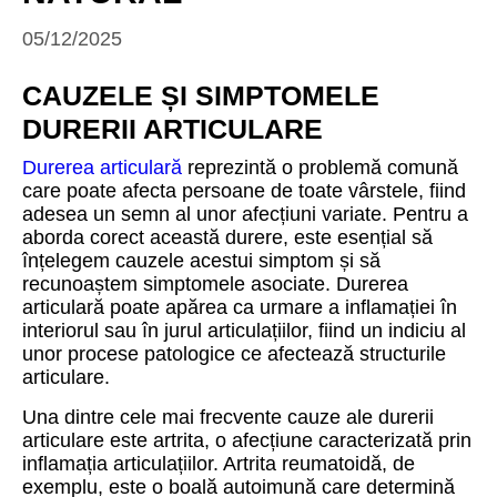
05/12/2025
CAUZELE ȘI SIMPTOMELE
DURERII ARTICULARE
Durerea articulară
reprezintă o problemă comună
care poate afecta persoane de toate vârstele, fiind
adesea un semn al unor afecțiuni variate. Pentru a
aborda corect această durere, este esențial să
înțelegem cauzele acestui simptom și să
recunoaștem simptomele asociate. Durerea
articulară poate apărea ca urmare a inflamației în
interiorul sau în jurul articulațiilor, fiind un indiciu al
unor procese patologice ce afectează structurile
articulare.
Una dintre cele mai frecvente cauze ale durerii
articulare este artrita, o afecțiune caracterizată prin
inflamația articulațiilor. Artrita reumatoidă, de
exemplu, este o boală autoimună care determină