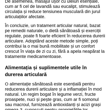
De asemenea, masajul ușor cu uleiuri esențiale,
cum ar fi cel de lavandă sau eucalipt, stimulează
circulația și reduce tensiunea musculară din jurul
articulațiilor afectate.
În concluzie, un tratament articular natural, bazat
pe remedii naturale, o dietă sănătoasă și exerciții
regulate, poate fi foarte eficient în reducerea durerii
articulare. Adoptând aceste metode simple, poți
contribui la o mai bună mobilitate și un confort
crescut în viața de zi cu zi, fără a apela neapărat la
tratamente medicamentoase.
Alimentația și suplimentele utile în
durerea articulară
O alimentație sănătoasă este esențială pentru
reducerea durerii articulare și a inflamației în mod
natural. Un regim bogat în legume verzi, fructe
proaspete, nuci și pește gras, cum ar fi somonul
sau macroul, furnizează antioxidanți și acizi grași
omega-3, cunoscuți pentru proprietățile lor