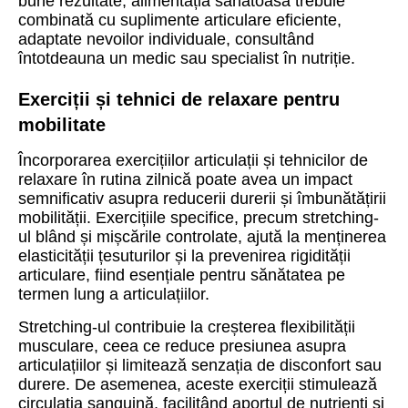
bune rezultate, alimentația sănătoasă trebuie
combinată cu suplimente articulare eficiente,
adaptate nevoilor individuale, consultând
întotdeauna un medic sau specialist în nutriție.
Exerciții și tehnici de relaxare pentru
mobilitate
Încorporarea exercițiilor articulații și tehnicilor de
relaxare în rutina zilnică poate avea un impact
semnificativ asupra reducerii durerii și îmbunătățirii
mobilității. Exercițiile specifice, precum stretching-
ul blând și mișcările controlate, ajută la menținerea
elasticității țesuturilor și la prevenirea rigidității
articulare, fiind esențiale pentru sănătatea pe
termen lung a articulațiilor.
Stretching-ul contribuie la creșterea flexibilității
musculare, ceea ce reduce presiunea asupra
articulațiilor și limitează senzația de disconfort sau
durere. De asemenea, aceste exerciții stimulează
circulația sanguină, facilitând aportul de nutrienți și