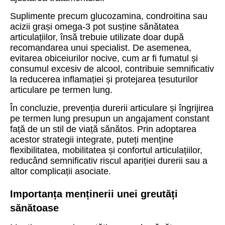
Suplimente precum glucozamina, condroitina sau
acizii grași omega-3 pot susține sănătatea
articulațiilor, însă trebuie utilizate doar după
recomandarea unui specialist. De asemenea,
evitarea obiceiurilor nocive, cum ar fi fumatul și
consumul excesiv de alcool, contribuie semnificativ
la reducerea inflamației și protejarea țesuturilor
articulare pe termen lung.
În concluzie, prevenția durerii articulare și îngrijirea
pe termen lung presupun un angajament constant
față de un stil de viață sănătos. Prin adoptarea
acestor strategii integrate, puteți menține
flexibilitatea, mobilitatea și confortul articulațiilor,
reducând semnificativ riscul apariției durerii sau a
altor complicații asociate.
Importanța menținerii unei greutăți
sănătoase