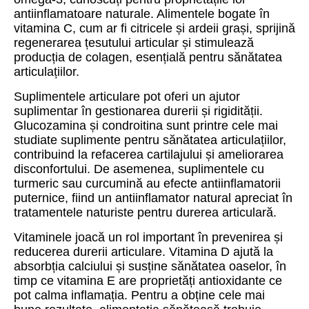
antiinflamatoare naturale. Alimentele bogate în
vitamina C, cum ar fi citricele și ardeii grași, sprijină
regenerarea țesutului articular și stimulează
producția de colagen, esențială pentru sănătatea
articulațiilor.
Suplimentele articulare pot oferi un ajutor
suplimentar în gestionarea durerii și rigidității.
Glucozamina și condroitina sunt printre cele mai
studiate suplimente pentru sănătatea articulațiilor,
contribuind la refacerea cartilajului și ameliorarea
disconfortului. De asemenea, suplimentele cu
turmeric sau curcumină au efecte antiinflamatorii
puternice, fiind un antiinflamator natural apreciat în
tratamentele naturiste pentru durerea articulară.
Vitaminele joacă un rol important în prevenirea și
reducerea durerii articulare. Vitamina D ajută la
absorbția calciului și susține sănătatea oaselor, în
timp ce vitamina E are proprietăți antioxidante ce
pot calma inflamația. Pentru a obține cele mai