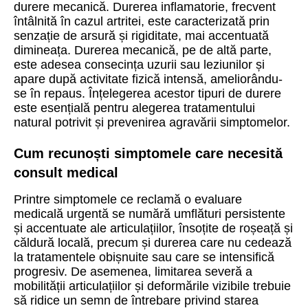
durere mecanică. Durerea inflamatorie, frecvent
întâlnită în cazul artritei, este caracterizată prin
senzație de arsură și rigiditate, mai accentuată
dimineața. Durerea mecanică, pe de altă parte,
este adesea consecința uzurii sau leziunilor și
apare după activitate fizică intensă, ameliorându-
se în repaus. Înțelegerea acestor tipuri de durere
este esențială pentru alegerea tratamentului
natural potrivit și prevenirea agravării simptomelor.
Cum recunoști simptomele care necesită
consult medical
Printre simptomele ce reclamă o evaluare
medicală urgentă se numără umflături persistente
și accentuate ale articulațiilor, însoțite de roșeață și
căldură locală, precum și durerea care nu cedează
la tratamentele obișnuite sau care se intensifică
progresiv. De asemenea, limitarea severă a
mobilității articulațiilor și deformările vizibile trebuie
să ridice un semn de întrebare privind starea