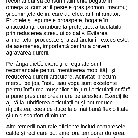
recomandat să consumi alimente bogate în
omega-3, cum ar fi peștele gras (somon, macrou)
și semințele de in, care au efect antiinflamator.
Fructele și legumele proaspete, bogate în
antioxidanți, contribuie la protejarea articulațiilor
prin reducerea stresului oxidativ. Evitarea
alimentelor procesate și a zahărului în exces este,
de asemenea, importantă pentru a preveni
agravarea durerii.
Pe lângă dietă, exercițiile regulate sunt
recomandate pentru menținerea mobilității și
reducerea durerii articulare. Activități precum
mersul pe jos, înotul sau yoga sunt excelente
pentru întărirea mușchilor din jurul articulațiilor fără
a pune presiune prea mare pe acestea. Exercițiile
ajută la lubrifierea articulațiilor și pot reduce
rigiditatea, ceea ce duce la o mai bună flexibilitate
și un disconfort diminuat.
Alte remedii naturale eficiente includ compresele
calde și reci care pot ameliora temporar durerea.