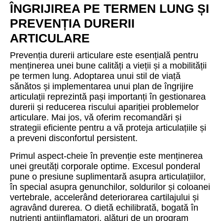
ÎNGRIJIREA PE TERMEN LUNG ȘI
PREVENȚIA DURERII
ARTICULARE
Prevenția durerii articulare este esențială pentru
menținerea unei bune calități a vieții și a mobilității
pe termen lung. Adoptarea unui stil de viață
sănătos și implementarea unui plan de îngrijire
articulații reprezintă pași importanți în gestionarea
durerii și reducerea riscului apariției problemelor
articulare. Mai jos, vă oferim recomandări și
strategii eficiente pentru a vă proteja articulațiile și
a preveni disconfortul persistent.
Primul aspect-cheie în prevenție este menținerea
unei greutăți corporale optime. Excesul ponderal
pune o presiune suplimentară asupra articulațiilor,
în special asupra genunchilor, soldurilor și coloanei
vertebrale, accelerând deteriorarea cartilajului și
agravând durerea. O dietă echilibrată, bogată în
nutrienți antiinflamatori, alături de un program