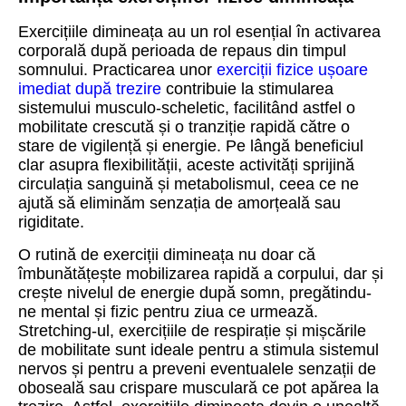
Exercițiile dimineața au un rol esențial în activarea
corporală după perioada de repaus din timpul
somnului. Practicarea unor
exerciții fizice ușoare
imediat după trezire
contribuie la stimularea
sistemului musculo-scheletic, facilitând astfel o
mobilitate crescută și o tranziție rapidă către o
stare de vigilență și energie. Pe lângă beneficiul
clar asupra flexibilității, aceste activități sprijină
circulația sanguină și metabolismul, ceea ce ne
ajută să eliminăm senzația de amorțeală sau
rigiditate.
O rutină de exerciții dimineața nu doar că
îmbunătățește mobilizarea rapidă a corpului, dar și
crește nivelul de energie după somn, pregătindu-
ne mental și fizic pentru ziua ce urmează.
Stretching-ul, exercițiile de respirație și mișcările
de mobilitate sunt ideale pentru a stimula sistemul
nervos și pentru a preveni eventualele senzații de
oboseală sau crispare musculară ce pot apărea la