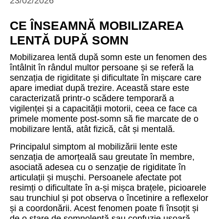
23/02/2026
CE ÎNSEAMNĂ MOBILIZAREA
LENTĂ DUPĂ SOMN
Mobilizarea lentă după somn este un fenomen des
întâlnit în rândul multor persoane și se referă la
senzația de rigiditate și dificultate în mișcare care
apare imediat după trezire. Această stare este
caracterizată printr-o scădere temporară a
vigilenței și a capacității motorii, ceea ce face ca
primele momente post-somn să fie marcate de o
mobilizare lentă, atât fizică, cât și mentală.
Principalul simptom al mobilizării lente este
senzația de amorțeală sau greutate în membre,
asociată adesea cu o senzație de rigiditate în
articulații și mușchi. Persoanele afectate pot
resimți o dificultate în a-și mișca brațele, picioarele
sau trunchiul și pot observa o încetinire a reflexelor
și a coordonării. Acest fenomen poate fi însoțit și
de o stare de somnolență sau confuzie ușoară