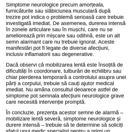
Simptome neurologice precum amorțeala,
furnicăturile sau slăbiciunea musculară după
trezire pot indica o problemă serioasă care trebuie
investigată imediat. De asemenea, durerea intensă
în zonele articulare sau în mușchi, care nu se
ameliorează prin mișcare sau odihnă, este un alt
semn alarmant care nu trebuie ignorat. Aceste
manifestări pot fi legate de diverse afecțiuni,
inclusiv inflamatorii sau degenerative.
Dacă observi că mobilizarea lentă este însoțită de
dificultăți în coordonare, tulburări de echilibru sau
chiar pierderea temporară a controlului asupra unei
părți a corpului, trebuie să cauți ajutor medical
imediat. Nu amâna consultul deoarece astfel de
simptome pot semnala afecțiuni neurologice grave
care necesită intervenție promptă.
În concluzie, prezența acestor semne de alarmă –
mobilizare lentă severă, simptome neurologice și
durere intensă – trebuie să te determine să soliciți
sfatul unui medic specialist pentru a primi un