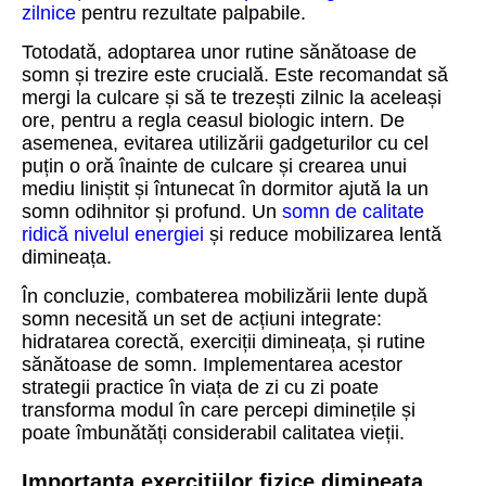
zilnice
pentru rezultate palpabile.
Totodată, adoptarea unor rutine sănătoase de
somn și trezire este crucială. Este recomandat să
mergi la culcare și să te trezești zilnic la aceleași
ore, pentru a regla ceasul biologic intern. De
asemenea, evitarea utilizării gadgeturilor cu cel
puțin o oră înainte de culcare și crearea unui
mediu liniștit și întunecat în dormitor ajută la un
somn odihnitor și profund. Un
somn de calitate
ridică nivelul energiei
și reduce mobilizarea lentă
dimineața.
În concluzie, combaterea mobilizării lente după
somn necesită un set de acțiuni integrate:
hidratarea corectă, exerciții dimineața, și rutine
sănătoase de somn. Implementarea acestor
strategii practice în viața de zi cu zi poate
transforma modul în care percepi diminețile și
poate îmbunătăți considerabil calitatea vieții.
Importanța exercițiilor fizice dimineața