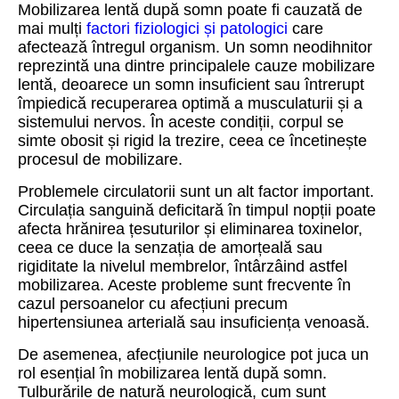
Mobilizarea lentă după somn poate fi cauzată de
mai mulți
factori fiziologici și patologici
care
afectează întregul organism. Un somn neodihnitor
reprezintă una dintre principalele cauze mobilizare
lentă, deoarece un somn insuficient sau întrerupt
împiedică recuperarea optimă a musculaturii și a
sistemului nervos. În aceste condiții, corpul se
simte obosit și rigid la trezire, ceea ce încetinește
procesul de mobilizare.
Problemele circulatorii sunt un alt factor important.
Circulația sanguină deficitară în timpul nopții poate
afecta hrănirea țesuturilor și eliminarea toxinelor,
ceea ce duce la senzația de amorțeală sau
rigiditate la nivelul membrelor, întârzâind astfel
mobilizarea. Aceste probleme sunt frecvente în
cazul persoanelor cu afecțiuni precum
hipertensiunea arterială sau insuficiența venoasă.
De asemenea, afecțiunile neurologice pot juca un
rol esențial în mobilizarea lentă după somn.
Tulburările de natură neurologică, cum sunt