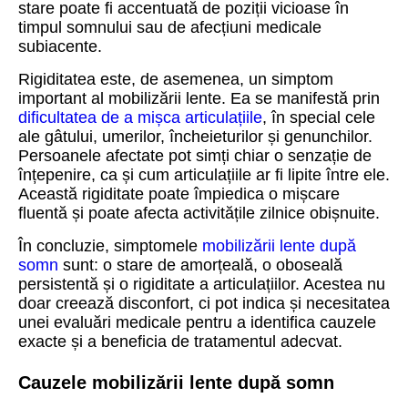
stare poate fi accentuată de poziții vicioase în
timpul somnului sau de afecțiuni medicale
subiacente.
Rigiditatea este, de asemenea, un simptom
important al mobilizării lente. Ea se manifestă prin
dificultatea de a mișca articulațiile
, în special cele
ale gâtului, umerilor, încheieturilor și genunchilor.
Persoanele afectate pot simți chiar o senzație de
înțepenire, ca și cum articulațiile ar fi lipite între ele.
Această rigiditate poate împiedica o mișcare
fluentă și poate afecta activitățile zilnice obișnuite.
În concluzie, simptomele
mobilizării lente după
somn
sunt: o stare de amorțeală, o oboseală
persistentă și o rigiditate a articulațiilor. Acestea nu
doar creează disconfort, ci pot indica și necesitatea
unei evaluări medicale pentru a identifica cauzele
exacte și a beneficia de tratamentul adecvat.
Cauzele mobilizării lente după somn