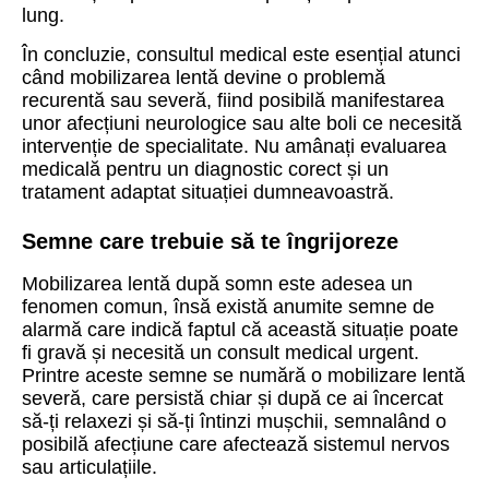
lung.
În concluzie, consultul medical este esențial atunci
când mobilizarea lentă devine o problemă
recurentă sau severă, fiind posibilă manifestarea
unor afecțiuni neurologice sau alte boli ce necesită
intervenție de specialitate. Nu amânați evaluarea
medicală pentru un diagnostic corect și un
tratament adaptat situației dumneavoastră.
Semne care trebuie să te îngrijoreze
Mobilizarea lentă după somn este adesea un
fenomen comun, însă există anumite semne de
alarmă care indică faptul că această situație poate
fi gravă și necesită un consult medical urgent.
Printre aceste semne se numără o mobilizare lentă
severă, care persistă chiar și după ce ai încercat
să-ți relaxezi și să-ți întinzi mușchii, semnalând o
posibilă afecțiune care afectează sistemul nervos
sau articulațiile.