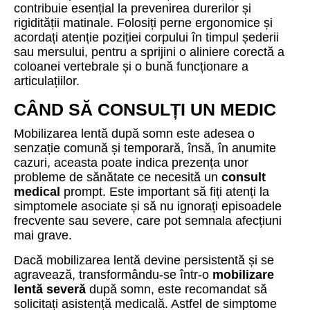
contribuie esențial la prevenirea durerilor și
rigidității matinale. Folosiți perne ergonomice și
acordați atenție poziției corpului în timpul șederii
sau mersului, pentru a sprijini o aliniere corectă a
coloanei vertebrale și o bună funcționare a
articulațiilor.
CÂND SĂ CONSULȚI UN MEDIC
Mobilizarea lentă după somn este adesea o
senzație comună și temporară, însă, în anumite
cazuri, aceasta poate indica prezența unor
probleme de sănătate ce necesită un
consult
medical
prompt. Este important să fiți atenți la
simptomele asociate și să nu ignorați episoadele
frecvente sau severe, care pot semnala afecțiuni
mai grave.
Dacă mobilizarea lentă devine persistentă și se
agravează, transformându-se într-o
mobilizare
lentă severă
după somn, este recomandat să
solicitați asistență medicală. Astfel de simptome