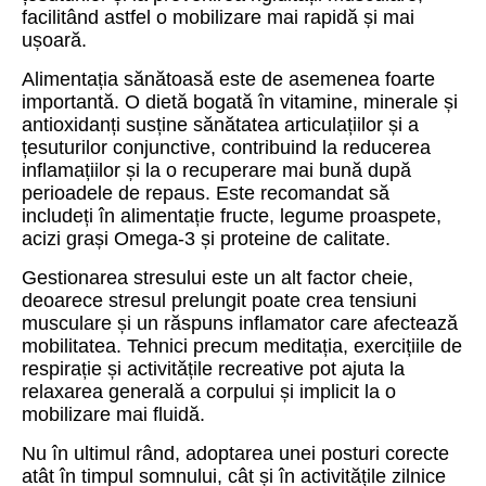
facilitând astfel o mobilizare mai rapidă și mai
ușoară.
Alimentația sănătoasă este de asemenea foarte
importantă. O dietă bogată în vitamine, minerale și
antioxidanți susține sănătatea articulațiilor și a
țesuturilor conjunctive, contribuind la reducerea
inflamațiilor și la o recuperare mai bună după
perioadele de repaus. Este recomandat să
includeți în alimentație fructe, legume proaspete,
acizi grași Omega-3 și proteine de calitate.
Gestionarea stresului este un alt factor cheie,
deoarece stresul prelungit poate crea tensiuni
musculare și un răspuns inflamator care afectează
mobilitatea. Tehnici precum meditația, exercițiile de
respirație și activitățile recreative pot ajuta la
relaxarea generală a corpului și implicit la o
mobilizare mai fluidă.
Nu în ultimul rând, adoptarea unei posturi corecte
atât în timpul somnului, cât și în activitățile zilnice