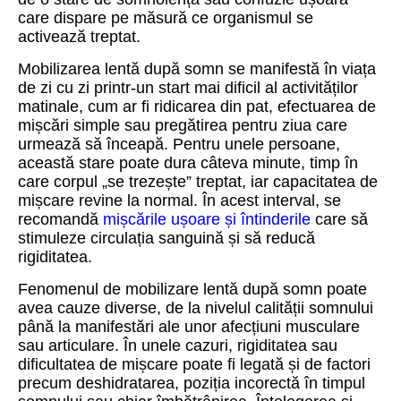
care dispare pe măsură ce organismul se
activează treptat.
Mobilizarea lentă după somn se manifestă în viața
de zi cu zi printr-un start mai dificil al activităților
matinale, cum ar fi ridicarea din pat, efectuarea de
mișcări simple sau pregătirea pentru ziua care
urmează să înceapă. Pentru unele persoane,
această stare poate dura câteva minute, timp în
care corpul „se trezește” treptat, iar capacitatea de
mișcare revine la normal. În acest interval, se
recomandă
mișcările ușoare și întinderile
care să
stimuleze circulația sanguină și să reducă
rigiditatea.
Fenomenul de mobilizare lentă după somn poate
avea cauze diverse, de la nivelul calității somnului
până la manifestări ale unor afecțiuni musculare
sau articulare. În unele cazuri, rigiditatea sau
dificultatea de mișcare poate fi legată și de factori
precum deshidratarea, poziția incorectă în timpul