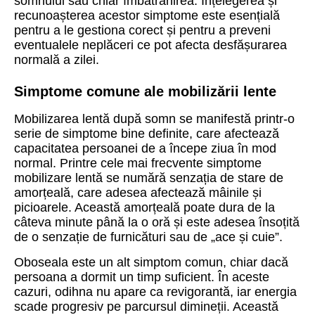
somnului sau chiar îmbătrânirea. Înțelegerea și
recunoașterea acestor simptome este esențială
pentru a le gestiona corect și pentru a preveni
eventualele neplăceri ce pot afecta desfășurarea
normală a zilei.
Simptome comune ale mobilizării lente
Mobilizarea lentă după somn se manifestă printr-o
serie de simptome bine definite, care afectează
capacitatea persoanei de a începe ziua în mod
normal. Printre cele mai frecvente simptome
mobilizare lentă se numără senzația de stare de
amorțeală, care adesea afectează mâinile și
picioarele. Această amorțeală poate dura de la
câteva minute până la o oră și este adesea însoțită
de o senzație de furnicături sau de „ace și cuie”.
Oboseala este un alt simptom comun, chiar dacă
persoana a dormit un timp suficient. În aceste
cazuri, odihna nu apare ca revigorantă, iar energia
scade progresiv pe parcursul dimineții. Această