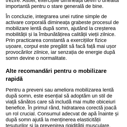
trezire. Astfel, exercițiile dimineața devin o unealtă
importantă pentru o stare generală de bine.
În concluzie, integrarea unei rutine simple de
activare corporală dimineața grabeste procesul de
mobilizare lentă după somn, ajutând la creșterea
mobilității și la îmbunătățirea calității vieții zilnice.
Prin practicarea constantă a exercițiilor fizice
ușoare, corpul este pregătit să facă față mai ușor
provocărilor zilnice, iar senzația de energie după
somn devine o normalitate.
Alte recomandări pentru o mobilizare
rapidă
Pentru a preveni sau ameliora mobilizarea lentă
după somn, este esențial să adoptăm un stil de
viață sănătos care să includă mai multe obiceiuri
benefice. În primul rând, hidratarea corectă joacă
un rol crucial. Consumul adecvat de apă înainte și
după somn ajută la menținerea elasticității
țesuturilor și la prevenirea rigidității musculare,