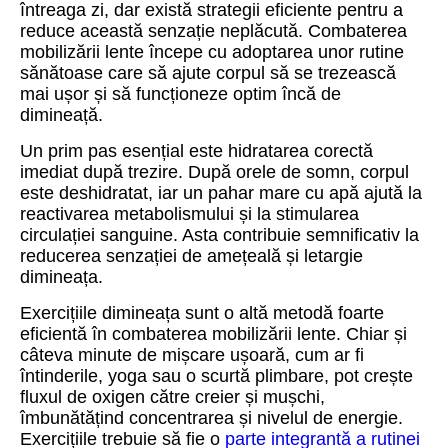
întreaga zi, dar există strategii eficiente pentru a
reduce această senzație neplăcută. Combaterea
mobilizării lente începe cu adoptarea unor rutine
sănătoase care să ajute corpul să se trezească
mai ușor și să funcționeze optim încă de
dimineață.
Un prim pas esențial este hidratarea corectă
imediat după trezire. După orele de somn, corpul
este deshidratat, iar un pahar mare cu apă ajută la
reactivarea metabolismului și la stimularea
circulației sanguine. Asta contribuie semnificativ la
reducerea senzației de amețeală și letargie
dimineața.
Exercițiile dimineața sunt o altă metodă foarte
eficientă în combaterea mobilizării lente. Chiar și
câteva minute de mișcare ușoară, cum ar fi
întinderile, yoga sau o scurtă plimbare, pot crește
fluxul de oxigen către creier și mușchi,
îmbunătățind concentrarea și nivelul de energie.
Exercițiile trebuie să fie o
parte integrantă a rutinei