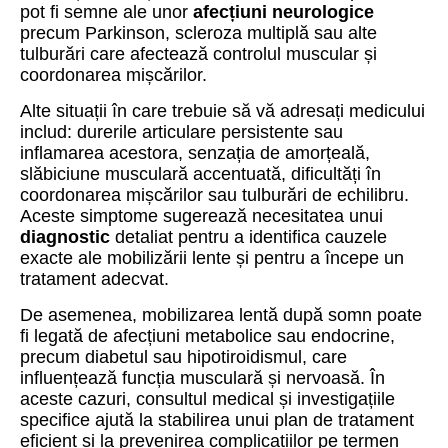
pot fi semne ale unor
afecțiuni neurologice
precum Parkinson, scleroza multiplă sau alte
tulburări care afectează controlul muscular și
coordonarea mișcărilor.
Alte situații în care trebuie să vă adresați medicului
includ: durerile articulare persistente sau
inflamarea acestora, senzația de amorțeală,
slăbiciune musculară accentuată, dificultăți în
coordonarea mișcărilor sau tulburări de echilibru.
Aceste simptome sugerează necesitatea unui
diagnostic
detaliat pentru a identifica cauzele
exacte ale mobilizării lente și pentru a începe un
tratament adecvat.
De asemenea, mobilizarea lentă după somn poate
fi legată de afecțiuni metabolice sau endocrine,
precum diabetul sau hipotiroidismul, care
influențează funcția musculară și nervoasă. În
aceste cazuri, consultul medical și investigațiile
specifice ajută la stabilirea unui plan de tratament
eficient și la prevenirea complicațiilor pe termen