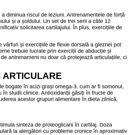
u a diminua riscul de leziuni. Antrenamentele de forță
lui și a șoldului. Un set de trei serii a câte 12
tiv solicitarea cartilajului. În plus, exercițiile de
 vârfuri și exercițiile de flexie dorsală a gleznei pot
rne trebuie lucrate prin exerciții de abducție și
de antrenament nu doar că protejează articulațiile, ci
I ARTICULARE
tele bogate în acizi grași omega‑3, cum ar fi somonul,
 studii clinice. Antioxidanții găsiți în fructe de
luderea acestor grupuri alimentare în dieta zilnică,
imula sinteza de proteoglicani în cartilaj. Doza
ară la alergători cu probleme cronice în aproximativ