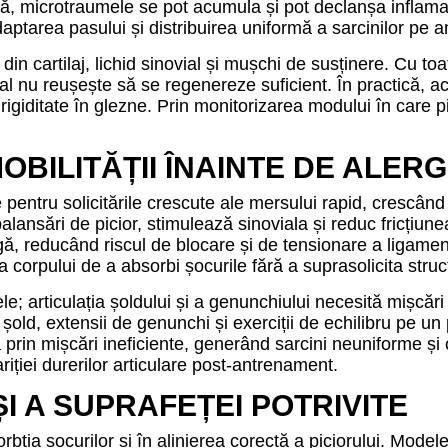
, microtraumele se pot acumula și pot declanșa inflamații
adaptarea pasului și distribuirea uniformă a sarcinilor pe a
 din cartilaj, lichid sinovial și mușchi de susținere. Cu t
ial nu reușește să se regenereze suficient. În practică, ac
igiditate în glezne. Prin monitorizarea modului în care pic
MOBILITĂȚII ÎNAINTE DE ALER
pentru solicitările crescute ale mersului rapid, crescând flu
alansări de picior, stimulează sinoviala și reduc fricțiunea
rgă, reducând riscul de blocare și de tensionare a ligame
a corpului de a absorbi șocurile fără a suprasolicita struct
le; articulația șoldului și a genunchiului necesită mișcări
old, extensii de genunchi și exerciții de echilibru pe un p
rin mișcări ineficiente, generând sarcini neuniforme și cr
iției durerilor articulare post-antrenament.
I A SUPRAFEȚEI POTRIVITE
orbția șocurilor și în alinierea corectă a piciorului. Mod