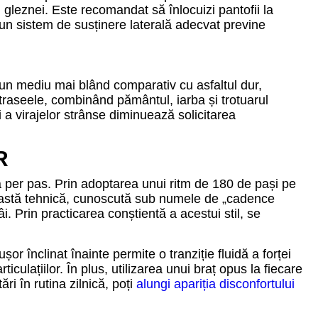
i gleznei. Este recomandat să înlocuizi pantofii la
 un sistem de susținere laterală adecvat previne
ă un mediu mai blând comparativ cu asfaltul dur,
 traseele, combinând pământul, iarba și trotuarul
 a virajelor strânse diminuează solicitarea
R
ă per pas. Prin adoptarea unui ritm de 180 de pași pe
ceastă tehnică, cunoscută sub numele de „cadence
âi. Prin practicarea conștientă a acestui stil, se
or înclinat înainte permite o tranziție fluidă a forței
iculațiilor. În plus, utilizarea unui braț opus la fiecare
ri în rutina zilnică, poți
alungi apariția disconfortului