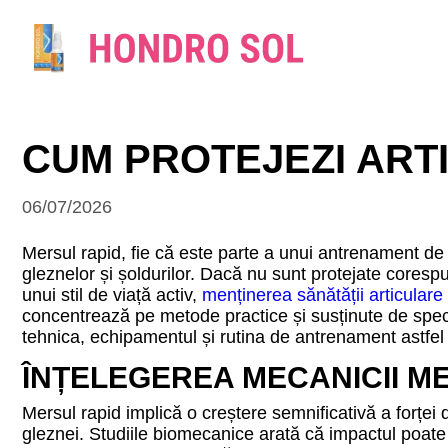
CUM PROTEJEZI ARTI
06/07/2026
Mersul rapid, fie că este parte a unui antrenament de 
gleznelor și șoldurilor. Dacă nu sunt protejate corespu
unui stil de viață activ,
menținerea sănătății articulare
concentrează pe metode practice și susținute de specia
tehnica, echipamentul și rutina de antrenament astfel 
ÎNȚELEGEREA MECANICII ME
Mersul rapid implică o creștere semnificativă a forței d
gleznei. Studiile biomecanice arată că impactul poate 