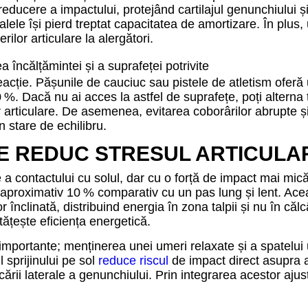
reducere a impactului, protejând cartilajul genunchiului ș
lele își pierd treptat capacitatea de amortizare. În plus,
ilor articulare la alergători.
reacție. Pășunile de cauciuc sau pistele de atletism ofer
 %. Dacă nu ai acces la astfel de suprafețe, poți alterna
r articulare. De asemenea, evitarea coborârilor abrupte și
n stare de echilibru.
E REDUC STRESUL ARTICULA
a contactului cu solul, dar cu o forță de impact mai mic
u aproximativ 10 % comparativ cu un pas lung și lent. A
r înclinată, distribuind energia în zona talpii și nu în călc
tățește eficiența energetică.
 importante; menținerea unei umeri relaxate și a spatelui uș
l sprijinului pe sol
reduce riscul
de impact direct asupra art
ării laterale a genunchiului. Prin integrarea acestor ajustă