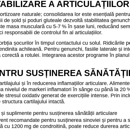
STABILIZARE A ARTICULAȚIILOR
ortizoare naturale; consolidarea lor este esențială pentr
 de șold și poduri gluteale dezvoltă stabilitatea genunchiu
te masa musculară cu 5‑7 % în șase luni, reducând semnifica
responsabili de controlul fin al articulațiilor.
rbția șocurilor în timpul contactului cu solul. Ridicările pe
dinita achileană. Pentru genunchi, fasiile laterale și inte
 corectă a rotulei. Integrarea acestor programe în planul 
ENTRU SUSȚINEREA SĂNĂTĂȚI
tilajului și în reducerea inflamațiilor articulare. Alimen
 nivelul de markeri inflamatori în sânge cu până la 20 % în
e stresul oxidativ generat de exercițiile intense. Prin inc
structura cartilajului intactă.
nt recomandate pentru susținerea sinoviei și pentru a st
cu 1200 mg de condroitină, poate reduce durerea articul