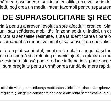
ănătatea oaselor care susțin articulațiile; un nivel seric 
letă, poți crea un mediu intern favorabil pentru repararea
 DE SUPRASOLICITARE ȘI RE
rucială pentru a preveni evoluția spre afecțiuni cronice.
unii sau scăderea mobilității în zona șoldului indică un d
rata și senzațiile resimțite, ajută la identificarea tipar
ecomandat să reduci volumul și să consulți un specialist
teren plat sau înotul, menține circulația sanguină și furniz
e de spumă și stretching dinamic ajută la relaxarea mușchil
 sesiunea intensă poate reduce inflamația și poate acce
d și sunt pregătite pentru următoarea rundă de mers rapid.
stilul de viață poate influența mobilitatea zilnică. Îmi place să explorez 
regulată și alegerile conștiente pot face o diferență semnificativă în b