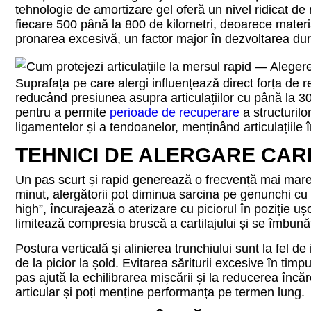
tehnologie de amortizare gel oferă un nivel ridicat de 
fiecare 500 până la 800 de kilometri, deoarece materia
pronarea excesivă, un factor major în dezvoltarea durer
Suprafața pe care alergi influențează direct forța de 
reducând presiunea asupra articulațiilor cu până la 30
pentru a permite
perioade de recuperare
a structurilo
ligamentelor și a tendoanelor, menținând articulațiile î
TEHNICI DE ALERGARE CAR
Un pas scurt și rapid generează o frecvență mai mare 
minut, alergătorii pot diminua sarcina pe genunchi c
high”, încurajează o aterizare cu piciorul în poziție ușo
limitează compresia bruscă a cartilajului și se îmbună
Postura verticală și alinierea trunchiului sunt la fel de
de la picior la șold. Evitarea săriturii excesive în timpu
pas ajută la echilibrarea mișcării și la reducerea încărc
articular și poți menține performanța pe termen lung.