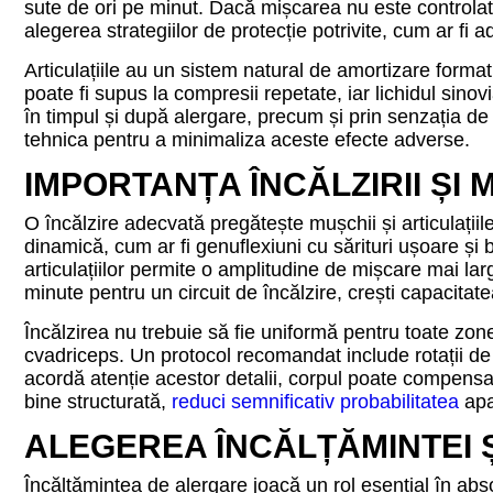
sute de ori pe minut. Dacă mișcarea nu este controlată
alegerea strategiilor de protecție potrivite, cum ar fi 
Articulațiile au un sistem natural de amortizare format
poate fi supus la compresii repetate, iar lichidul sinov
în timpul și după alergare, precum și prin senzația de r
tehnica pentru a minimaliza aceste efecte adverse.
IMPORTANȚA ÎNCĂLZIRII ȘI 
O încălzire adecvată pregătește mușchii și articulațiile 
dinamică, cum ar fi genuflexiuni cu sărituri ușoare și b
articulațiilor permite o amplitudine de mișcare mai la
minute pentru un circuit de încălzire, crești capacitate
Încălzirea nu trebuie să fie uniformă pentru toate zone
cvadriceps. Un protocol recomandat include rotații de ș
acordă atenție acestor detalii, corpul poate compensa p
bine structurată,
reduci semnificativ probabilitatea
apar
ALEGEREA ÎNCĂLȚĂMINTEI Ș
Încălțămintea de alergare joacă un rol esențial în abs