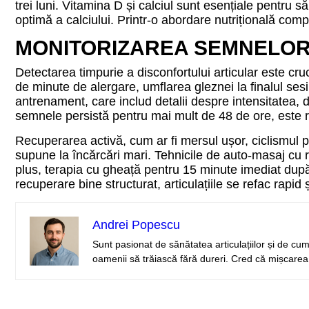
trei luni. Vitamina D și calciul sunt esențiale pentru s
optimă a calciului. Printr-o abordare nutrițională comp
MONITORIZAREA SEMNELOR
Detectarea timpurie a disconfortului articular este c
de minute de alergare, umflarea gleznei la finalul sesi
antrenament, care includ detalii despre intensitatea, du
semnele persistă pentru mai mult de 48 de ore, este r
Recuperarea activă, cum ar fi mersul ușor, ciclismul pe 
supune la încărcări mari. Tehnicile de auto‑masaj cu rol
plus, terapia cu gheață pentru 15 minute imediat după
recuperare bine structurat, articulațiile se refac rapi
Andrei Popescu
Sunt pasionat de sănătatea articulațiilor și de cum 
oamenii să trăiască fără dureri. Cred că mișcarea 