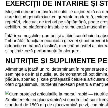
EXERCIȚII DE ÎNTĂRIRE ȘI 
Mușchii care înconjoară articulațiile acționează ca am
care includ genuflexiuni cu greutate moderată, extensii
repetări, efectuat de trei ori pe săptămână, poate creș
echilibru pe platforme instabile stimulează mușchii mici 
Întărirea mușchilor gambei și a tibiei contribuie la abso
îmbunătăți funcția mecanică a gleznei și pot preveni ten
adducție cu bandă elastică, menținând astfel alinierea
și optimizează performanța în alergare.
NUTRIȚIE ȘI SUPLIMENTE P
Alimentația joacă un rol determinant în regenerarea car
semințele de in și nucile, au demonstrat că pot diminua
pădure, spanac și kale protejează celulele articulare d
oferi organismului nutrienții necesari pentru a menține 
Suplimentele cu glucozamină și condroitină sunt frecve
standard de 1500 mg de glucozamină pe zi, combinată 