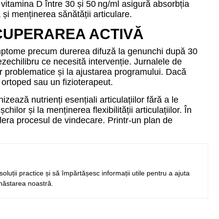
de vitamina D între 30 și 50 ng/ml asigură absorbția
 și menținerea sănătății articulare.
CUPERAREA ACTIVĂ
 Simptome precum durerea difuză la genunchi după 30
ezechilibru ce necesită intervenție. Jurnalele de
elor problematice și la ajustarea programului. Dacă
 ortoped sau un fizioterapeut.
ează nutrienți esențiali articulațiilor fără a le
or și la menținerea flexibilității articulațiilor. În
lera procesul de vindecare. Printr-un plan de
soluții practice și să împărtășesc informații utile pentru a ajuta
unăstarea noastră.