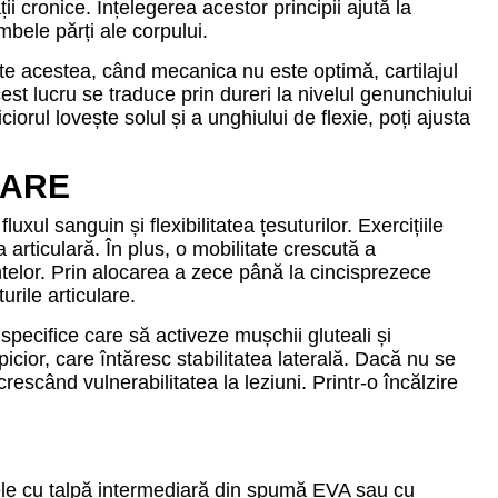
 cronice. Înțelegerea acestor principii ajută la
mbele părți ale corpului.
oate acestea, când mecanica nu este optimă, cartilajul
est lucru se traduce prin dureri la nivelul genunchiului
iorul lovește solul și a unghiului de flexie, poți ajusta
GARE
xul sanguin și flexibilitatea țesuturilor. Exercițiile
 articulară. În plus, o mobilitate crescută a
ntelor. Prin alocarea a zece până la cincisprezece
urile articulare.
 specifice care să activeze mușchii gluteali și
icior, care întăresc stabilitatea laterală. Dacă nu se
escând vulnerabilitatea la leziuni. Printr-o încălzire
elele cu talpă intermediară din spumă EVA sau cu