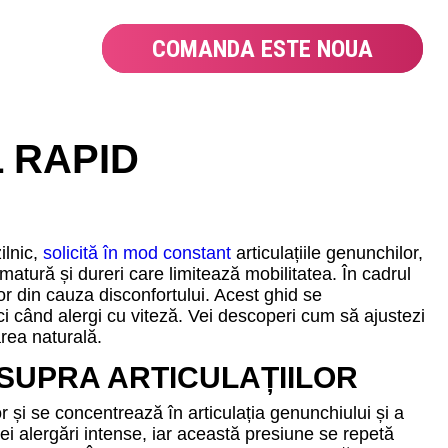
COMANDA ESTE NOUA
 RAPID
ilnic,
solicită în mod constant
articulațiile genunchilor,
matură și dureri care limitează mobilitatea. În cadrul
lor din cauza disconfortului. Acest ghid se
i când alergi cu viteză. Vei descoperi cum să ajustezi
rea naturală.
ASUPRA ARTICULAȚIILOR
or și se concentrează în articulația genunchiului și a
ei alergări intense, iar această presiune se repetă